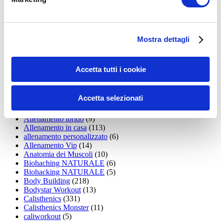
15WORKOUT
(22)
35workout
(10)
Addominali
(99)
addominali scolpiti
(39)
Alimentazione
(271)
Mostra dettagli
Allenamenti con elastici
(26)
Allenamenti in Diretta
(30)
Allenamento
(1.800)
Accetta tutti i cookie
Allenamento aerobico
(16)
Allenamento Braccia
(9)
Allenamento con il TRX
(36)
Accetta selezionati
Allenamento Donne
(75)
Allenamento funzionale
(6)
Allenamento ibrido
(9)
Allenamento in casa
(113)
allenamento personalizzato
(6)
Allenamento Vip
(14)
Anatomia dei Muscoli
(10)
Biohaching NATURALE
(6)
Biohacking NATURALE
(5)
Body Building
(218)
Bodystar Workout
(13)
Calisthenics
(331)
Calisthenics Monster
(11)
caliworkout
(5)