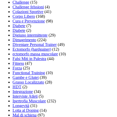
Challenge
(15)
Challenge felssioni
(4)
Colazioni Sportive
(41)
Corpo Libero
(168)
Cura e Prevenzione
(98)
Diabete
(7)
Diabete
(2)
Digiuno intermittente
(29)
Dimagrimento
(224)
Diventare Personal Trainer
(49)
Ectomorfo (hardgainer)
(12)
ectomorfo massa muscolare
(10)
Falsi Miti in Palestra
(44)
Fitness
(47)
Forza
(25)
Functional Training
(10)
Gambe e Glutei
(39)
Grasso Localizzato
(28)
HDT
(2)
Integrazione
(34)
Interviste Atleti
(5)
Ipertrofia Muscolare
(232)
Longevità
(31)
Lotta al Doping
(14)
Mal di schiena
(97)