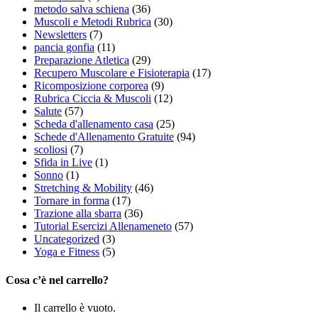
metodo salva schiena
(36)
Muscoli e Metodi Rubrica
(30)
Newsletters
(7)
pancia gonfia
(11)
Preparazione Atletica
(29)
Recupero Muscolare e Fisioterapia
(17)
Ricomposizione corporea
(9)
Rubrica Ciccia & Muscoli
(12)
Salute
(57)
Scheda d'allenamento casa
(25)
Schede d'Allenamento Gratuite
(94)
scoliosi
(7)
Sfida in Live
(1)
Sonno
(1)
Stretching & Mobility
(46)
Tornare in forma
(17)
Trazione alla sbarra
(36)
Tutorial Esercizi Allenameneto
(57)
Uncategorized
(3)
Yoga e Fitness
(5)
Cosa c’è nel carrello?
Il carrello è vuoto.