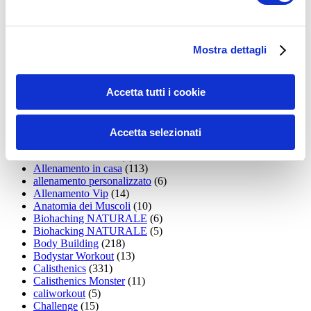
35workout
(10)
Addominali
(99)
addominali scolpiti
(39)
Alimentazione
(271)
Mostra dettagli
Allenamenti con elastici
(26)
Allenamenti in Diretta
(30)
Allenamento
(1.800)
Accetta tutti i cookie
Allenamento aerobico
(16)
Allenamento Braccia
(9)
Allenamento con il TRX
(36)
Allenamento Donne
(75)
Accetta selezionati
Allenamento funzionale
(6)
Allenamento ibrido
(9)
Allenamento in casa
(113)
allenamento personalizzato
(6)
Allenamento Vip
(14)
Anatomia dei Muscoli
(10)
Biohaching NATURALE
(6)
Biohacking NATURALE
(5)
Body Building
(218)
Bodystar Workout
(13)
Calisthenics
(331)
Calisthenics Monster
(11)
caliworkout
(5)
Challenge
(15)