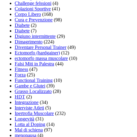
Challenge felssioni
(4)
Colazioni Sportive
(41)
Corpo Libero
(168)
Cura e Prevenzione
(98)
Diabete
(2)
Diabete
(7)
Digiuno intermittente
(29)
Dimagrimento
(224)
Diventare Personal Trainer
(49)
Ectomorfo (hardgainer)
(12)
ectomorfo massa muscolare
(10)
Falsi Miti in Palestra
(44)
Fitness
(47)
Forza
(25)
Functional Training
(10)
Gambe e Glutei
(39)
Grasso Localizzato
(28)
HDT
(2)
Integrazione
(34)
Interviste Atleti
(5)
Ipertrofia Muscolare
(232)
Longevità
(31)
Lotta al Doping
(14)
Mal di schiena
(97)
menopausa
(4)