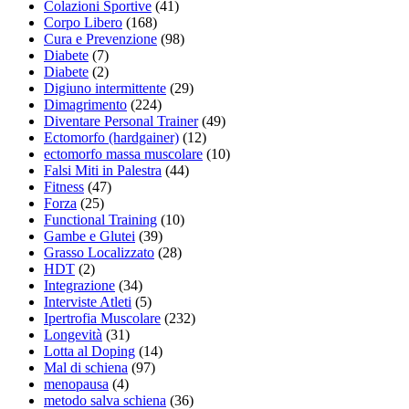
Colazioni Sportive
(41)
Corpo Libero
(168)
Cura e Prevenzione
(98)
Diabete
(7)
Diabete
(2)
Digiuno intermittente
(29)
Dimagrimento
(224)
Diventare Personal Trainer
(49)
Ectomorfo (hardgainer)
(12)
ectomorfo massa muscolare
(10)
Falsi Miti in Palestra
(44)
Fitness
(47)
Forza
(25)
Functional Training
(10)
Gambe e Glutei
(39)
Grasso Localizzato
(28)
HDT
(2)
Integrazione
(34)
Interviste Atleti
(5)
Ipertrofia Muscolare
(232)
Longevità
(31)
Lotta al Doping
(14)
Mal di schiena
(97)
menopausa
(4)
metodo salva schiena
(36)