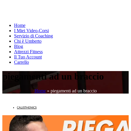
Home
I Miei Video-Corsi
Servizio di Coaching
Chi è Umberto
Blog
Attrezzi Fitness
Il Tuo Account
Carrello
piegamenti ad un braccio
Home
»
piegamenti ad un braccio
CALISTHENICS