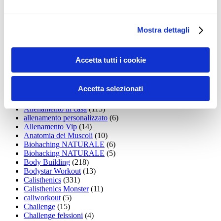
Addominali
(99)
addominali scolpiti
(39)
Alimentazione
(271)
Allenamenti con elastici
(26)
Mostra dettagli
Allenamenti in Diretta
(30)
Allenamento
(1.800)
Allenamento aerobico
(16)
Accetta tutti i cookie
Allenamento Braccia
(9)
Allenamento con il TRX
(36)
Allenamento Donne
(75)
Accetta selezionati
Allenamento funzionale
(6)
Allenamento ibrido
(9)
Allenamento in casa
(113)
allenamento personalizzato
(6)
Allenamento Vip
(14)
Anatomia dei Muscoli
(10)
Biohaching NATURALE
(6)
Biohacking NATURALE
(5)
Body Building
(218)
Bodystar Workout
(13)
Calisthenics
(331)
Calisthenics Monster
(11)
caliworkout
(5)
Challenge
(15)
Challenge felssioni
(4)