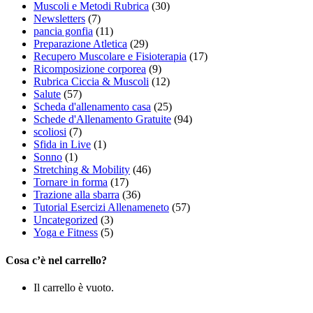
Muscoli e Metodi Rubrica
(30)
Newsletters
(7)
pancia gonfia
(11)
Preparazione Atletica
(29)
Recupero Muscolare e Fisioterapia
(17)
Ricomposizione corporea
(9)
Rubrica Ciccia & Muscoli
(12)
Salute
(57)
Scheda d'allenamento casa
(25)
Schede d'Allenamento Gratuite
(94)
scoliosi
(7)
Sfida in Live
(1)
Sonno
(1)
Stretching & Mobility
(46)
Tornare in forma
(17)
Trazione alla sbarra
(36)
Tutorial Esercizi Allenameneto
(57)
Uncategorized
(3)
Yoga e Fitness
(5)
Cosa c’è nel carrello?
Il carrello è vuoto.