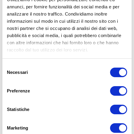
annunci, per fornire funzionalità dei social media e per
ALLENATI CON ME!
analizzare il nostro traffico. Condividiamo inoltre
informazioni sul modo in cui utilizzi il nostro sito con i
nostri partner che si occupano di analisi dei dati web,
pubblicità e social media, i quali potrebbero combinarle
con altre informazioni che hai fornito loro o che hanno
raccolto dal tuo utilizzo dei loro servizi.
Selezione
Necessari
del
consenso
Preferenze
Statistiche
LEGGI I MIEI ARTICOLI
15WORKOUT
(22)
Marketing
35workout
(10)