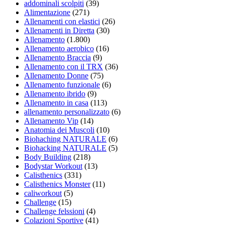
addominali scolpiti
(39)
Alimentazione
(271)
Allenamenti con elastici
(26)
Allenamenti in Diretta
(30)
Allenamento
(1.800)
Allenamento aerobico
(16)
Allenamento Braccia
(9)
Allenamento con il TRX
(36)
Allenamento Donne
(75)
Allenamento funzionale
(6)
Allenamento ibrido
(9)
Allenamento in casa
(113)
allenamento personalizzato
(6)
Allenamento Vip
(14)
Anatomia dei Muscoli
(10)
Biohaching NATURALE
(6)
Biohacking NATURALE
(5)
Body Building
(218)
Bodystar Workout
(13)
Calisthenics
(331)
Calisthenics Monster
(11)
caliworkout
(5)
Challenge
(15)
Challenge felssioni
(4)
Colazioni Sportive
(41)