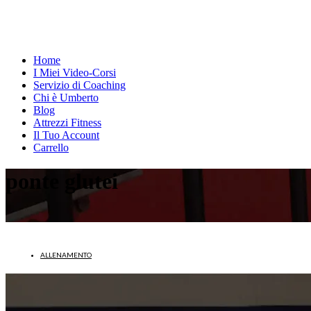
Home
I Miei Video-Corsi
Servizio di Coaching
Chi è Umberto
Blog
Attrezzi Fitness
Il Tuo Account
Carrello
ponte glutei
ALLENAMENTO