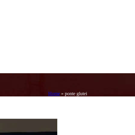
Home
»
ponte glutei