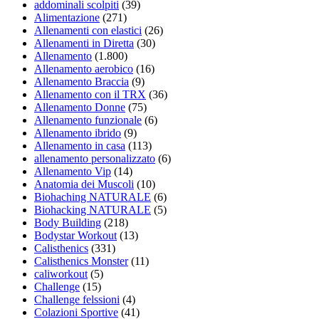
addominali scolpiti
(39)
Alimentazione
(271)
Allenamenti con elastici
(26)
Allenamenti in Diretta
(30)
Allenamento
(1.800)
Allenamento aerobico
(16)
Allenamento Braccia
(9)
Allenamento con il TRX
(36)
Allenamento Donne
(75)
Allenamento funzionale
(6)
Allenamento ibrido
(9)
Allenamento in casa
(113)
allenamento personalizzato
(6)
Allenamento Vip
(14)
Anatomia dei Muscoli
(10)
Biohaching NATURALE
(6)
Biohacking NATURALE
(5)
Body Building
(218)
Bodystar Workout
(13)
Calisthenics
(331)
Calisthenics Monster
(11)
caliworkout
(5)
Challenge
(15)
Challenge felssioni
(4)
Colazioni Sportive
(41)