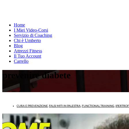
Home
I Miei Video-Corsi
Servizio di Coaching
Chi è Umberto
Blog
Attrezzi Fitness
Il Tuo Account
Carrello
prevenire diabete
CURA E PREVENZIONE
,
FALSI MITI IN PALESTRA
,
FUNCTIONAL TRAINING
,
IPERTRO