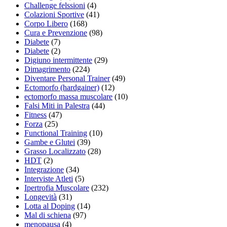
Challenge felssioni
(4)
Colazioni Sportive
(41)
Corpo Libero
(168)
Cura e Prevenzione
(98)
Diabete
(7)
Diabete
(2)
Digiuno intermittente
(29)
Dimagrimento
(224)
Diventare Personal Trainer
(49)
Ectomorfo (hardgainer)
(12)
ectomorfo massa muscolare
(10)
Falsi Miti in Palestra
(44)
Fitness
(47)
Forza
(25)
Functional Training
(10)
Gambe e Glutei
(39)
Grasso Localizzato
(28)
HDT
(2)
Integrazione
(34)
Interviste Atleti
(5)
Ipertrofia Muscolare
(232)
Longevità
(31)
Lotta al Doping
(14)
Mal di schiena
(97)
menopausa
(4)