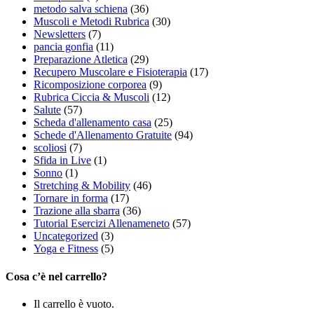
metodo salva schiena
(36)
Muscoli e Metodi Rubrica
(30)
Newsletters
(7)
pancia gonfia
(11)
Preparazione Atletica
(29)
Recupero Muscolare e Fisioterapia
(17)
Ricomposizione corporea
(9)
Rubrica Ciccia & Muscoli
(12)
Salute
(57)
Scheda d'allenamento casa
(25)
Schede d'Allenamento Gratuite
(94)
scoliosi
(7)
Sfida in Live
(1)
Sonno
(1)
Stretching & Mobility
(46)
Tornare in forma
(17)
Trazione alla sbarra
(36)
Tutorial Esercizi Allenameneto
(57)
Uncategorized
(3)
Yoga e Fitness
(5)
Cosa c’è nel carrello?
Il carrello è vuoto.