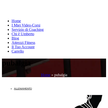
Home
I Miei Video-Corsi
Servizio di Coaching
Chi è Umberto
Blog
Attrezzi Fitness
Il Tuo Account
Carrello
pubalgia
Home
»
pubalgia
ALLENAMENTO