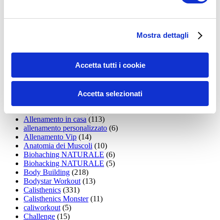
35workout
(10)
Addominali
(99)
addominali scolpiti
(39)
Alimentazione
(271)
Mostra dettagli
Allenamenti con elastici
(26)
Allenamenti in Diretta
(30)
Allenamento
(1.800)
Accetta tutti i cookie
Allenamento aerobico
(16)
Allenamento Braccia
(9)
Allenamento con il TRX
(36)
Allenamento Donne
(75)
Accetta selezionati
Allenamento funzionale
(6)
Allenamento ibrido
(9)
Allenamento in casa
(113)
allenamento personalizzato
(6)
Allenamento Vip
(14)
Anatomia dei Muscoli
(10)
Biohaching NATURALE
(6)
Biohacking NATURALE
(5)
Body Building
(218)
Bodystar Workout
(13)
Calisthenics
(331)
Calisthenics Monster
(11)
caliworkout
(5)
Challenge
(15)