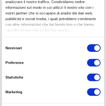
analizzare il nostro traffico. Condividiamo inoltre
informazioni sul modo in cui utilizzi il nostro sito con i
15WORKOUT SCARICA ORA
nostri partner che si occupano di analisi dei dati web,
pubblicità e social media, i quali potrebbero combinarle
con altre informazioni che hai fornito loro o che hanno
raccolto dal tuo utilizzo dei loro servizi.
Selezione
Necessari
del
consenso
Preferenze
Statistiche
ALLENATI CON ME!
Marketing