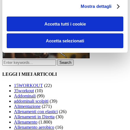
Mostra dettagli
Accetta tutti i cookie
Accetta selezionati
LEGGI I MIEI ARTICOLI
15WORKOUT
(22)
35workout
(10)
Addominali
(99)
addominali scolpiti
(39)
Alimentazione
(271)
Allenamenti con elastici
(26)
Allenamenti in Diretta
(30)
Allenamento
(1.800)
Allenamento aerobico
(16)