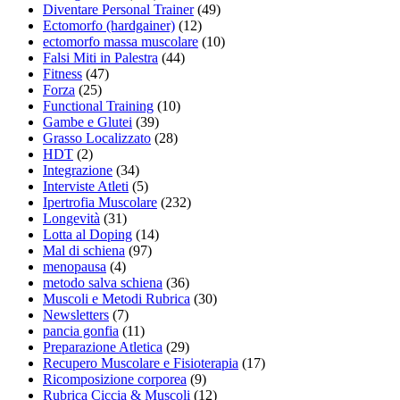
Diventare Personal Trainer
(49)
Ectomorfo (hardgainer)
(12)
ectomorfo massa muscolare
(10)
Falsi Miti in Palestra
(44)
Fitness
(47)
Forza
(25)
Functional Training
(10)
Gambe e Glutei
(39)
Grasso Localizzato
(28)
HDT
(2)
Integrazione
(34)
Interviste Atleti
(5)
Ipertrofia Muscolare
(232)
Longevità
(31)
Lotta al Doping
(14)
Mal di schiena
(97)
menopausa
(4)
metodo salva schiena
(36)
Muscoli e Metodi Rubrica
(30)
Newsletters
(7)
pancia gonfia
(11)
Preparazione Atletica
(29)
Recupero Muscolare e Fisioterapia
(17)
Ricomposizione corporea
(9)
Rubrica Ciccia & Muscoli
(12)