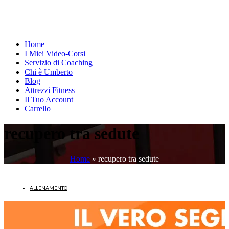
Home
I Miei Video-Corsi
Servizio di Coaching
Chi è Umberto
Blog
Attrezzi Fitness
Il Tuo Account
Carrello
recupero tra sedute
Home
»
recupero tra sedute
ALLENAMENTO