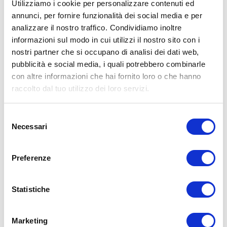
Utilizziamo i cookie per personalizzare contenuti ed
annunci, per fornire funzionalità dei social media e per
analizzare il nostro traffico. Condividiamo inoltre
ALLENATI CON ME!
informazioni sul modo in cui utilizzi il nostro sito con i
nostri partner che si occupano di analisi dei dati web,
pubblicità e social media, i quali potrebbero combinarle
con altre informazioni che hai fornito loro o che hanno
raccolto dal tuo utilizzo dei loro servizi.
Selezione
Necessari
del
consenso
Preferenze
Statistiche
LEGGI I MIEI ARTICOLI
15WORKOUT
(22)
Marketing