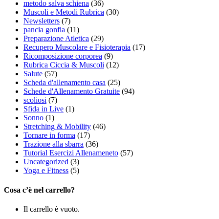
metodo salva schiena
(36)
Muscoli e Metodi Rubrica
(30)
Newsletters
(7)
pancia gonfia
(11)
Preparazione Atletica
(29)
Recupero Muscolare e Fisioterapia
(17)
Ricomposizione corporea
(9)
Rubrica Ciccia & Muscoli
(12)
Salute
(57)
Scheda d'allenamento casa
(25)
Schede d'Allenamento Gratuite
(94)
scoliosi
(7)
Sfida in Live
(1)
Sonno
(1)
Stretching & Mobility
(46)
Tornare in forma
(17)
Trazione alla sbarra
(36)
Tutorial Esercizi Allenameneto
(57)
Uncategorized
(3)
Yoga e Fitness
(5)
Cosa c’è nel carrello?
Il carrello è vuoto.