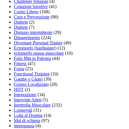
Challenge felssioni
(4)
Colazioni Sportive
(41)
Corpo Libero
(168)
Cura e Prevenzione
(98)
Diabete
(2)
Diabete
(7)
Digiuno intermittente
(29)
Dimagrimento
(224)
Diventare Personal Trainer
(49)
Ectomorfo (hardgainer)
(12)
ectomorfo massa muscolare
(10)
Falsi Miti in Palestra
(44)
Fitness
(47)
Forza
(25)
Functional Training
(10)
Gambe e Glutei
(39)
Grasso Localizzato
(28)
HDT
(2)
Integrazione
(34)
Interviste Atleti
(5)
Ipertrofia Muscolare
(232)
Longevità
(31)
Lotta al Doping
(14)
Mal di schiena
(97)
menopausa
(4)