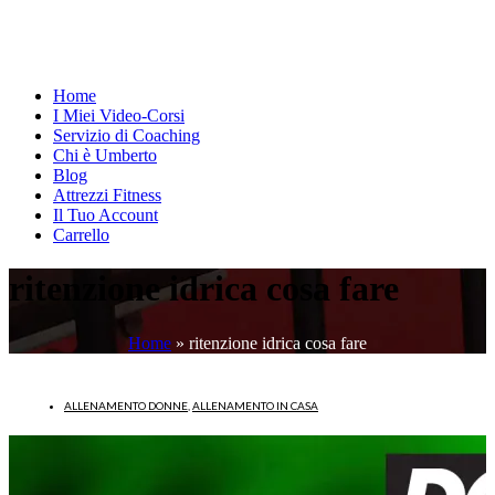
Home
I Miei Video-Corsi
Servizio di Coaching
Chi è Umberto
Blog
Attrezzi Fitness
Il Tuo Account
Carrello
ritenzione idrica cosa fare
Home
»
ritenzione idrica cosa fare
ALLENAMENTO DONNE
,
ALLENAMENTO IN CASA