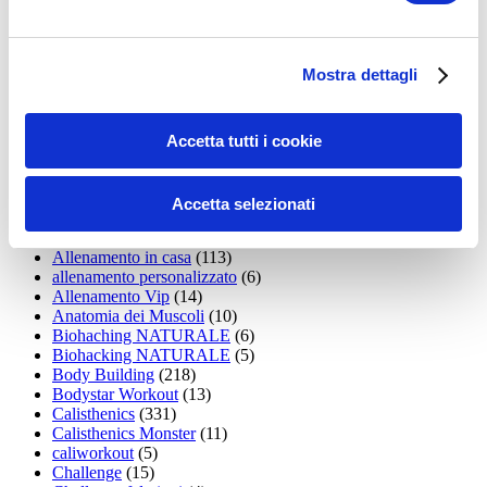
35workout
(10)
Addominali
(99)
addominali scolpiti
(39)
Alimentazione
(271)
Mostra dettagli
Allenamenti con elastici
(26)
Allenamenti in Diretta
(30)
Allenamento
(1.800)
Allenamento aerobico
(16)
Accetta tutti i cookie
Allenamento Braccia
(9)
Allenamento con il TRX
(36)
Allenamento Donne
(75)
Accetta selezionati
Allenamento funzionale
(6)
Allenamento ibrido
(9)
Allenamento in casa
(113)
allenamento personalizzato
(6)
Allenamento Vip
(14)
Anatomia dei Muscoli
(10)
Biohaching NATURALE
(6)
Biohacking NATURALE
(5)
Body Building
(218)
Bodystar Workout
(13)
Calisthenics
(331)
Calisthenics Monster
(11)
caliworkout
(5)
Challenge
(15)