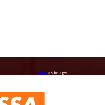
Home
»
scheda gvt