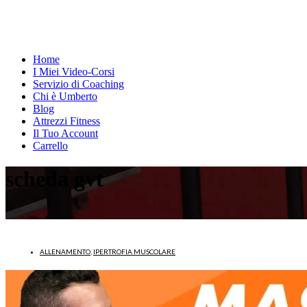
Home
I Miei Video-Corsi
Servizio di Coaching
Chi è Umberto
Blog
Attrezzi Fitness
Il Tuo Account
Carrello
scheda gvt
ALLENAMENTO
,
IPERTROFIA MUSCOLARE