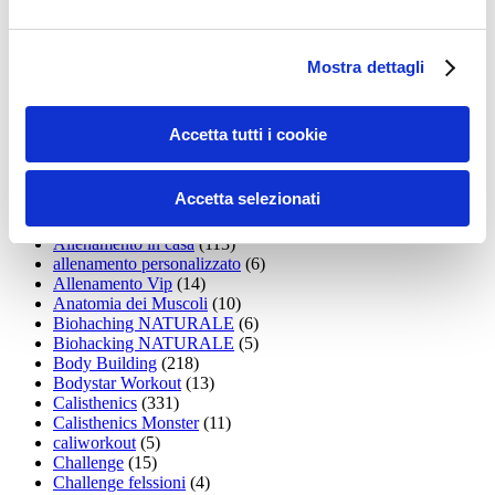
Addominali
(99)
addominali scolpiti
(39)
Alimentazione
(271)
Allenamenti con elastici
(26)
Mostra dettagli
Allenamenti in Diretta
(30)
Allenamento
(1.800)
Allenamento aerobico
(16)
Accetta tutti i cookie
Allenamento Braccia
(9)
Allenamento con il TRX
(36)
Allenamento Donne
(75)
Accetta selezionati
Allenamento funzionale
(6)
Allenamento ibrido
(9)
Allenamento in casa
(113)
allenamento personalizzato
(6)
Allenamento Vip
(14)
Anatomia dei Muscoli
(10)
Biohaching NATURALE
(6)
Biohacking NATURALE
(5)
Body Building
(218)
Bodystar Workout
(13)
Calisthenics
(331)
Calisthenics Monster
(11)
caliworkout
(5)
Challenge
(15)
Challenge felssioni
(4)