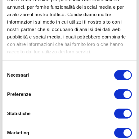
annunci, per fornire funzionalità dei social media e per
ALLENATI CON ME!
analizzare il nostro traffico. Condividiamo inoltre
informazioni sul modo in cui utilizzi il nostro sito con i
nostri partner che si occupano di analisi dei dati web,
pubblicità e social media, i quali potrebbero combinarle
con altre informazioni che hai fornito loro o che hanno
raccolto dal tuo utilizzo dei loro servizi.
Selezione
Necessari
del
consenso
Preferenze
Statistiche
LEGGI I MIEI ARTICOLI
15WORKOUT
(22)
Marketing
35workout
(10)