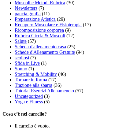
Muscoli e Metodi Rubrica
(30)
Newsletters
(7)
pancia gonfia
(11)
Preparazione Atletica
(29)
Recupero Muscolare e Fisioterapia
(17)
Ricomposizione corporea
(9)
Rubrica Ciccia & Muscoli
(12)
Salute
(57)
Scheda d'allenamento casa
(25)
Schede d'Allenamento Gratuite
(94)
scoliosi
(7)
Sfida in Live
(1)
Sonno
(1)
Stretching & Mobility
(46)
Tornare in forma
(17)
Trazione alla sbarra
(36)
Tutorial Esercizi Allenameneto
(57)
Uncategorized
(3)
Yoga e Fitness
(5)
Cosa c’è nel carrello?
Il carrello è vuoto.