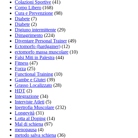
Colazioni Sportive
(41)
Corpo Libero
(168)
Cura e Prevenzione
(98)
Diabete
(7)
Diabete
(2)
Digiuno intermittente
(29)
Dimagrimento
(224)
Diventare Personal Trainer
(49)
Ectomorfo (hardgainer)
(12)
ectomorfo massa muscolare
(10)
Falsi Miti in Palestra
(44)
Fitness
(47)
Forza
(25)
Functional Training
(10)
Gambe e Glutei
(39)
Grasso Localizzato
(28)
HDT
(2)
Integrazione
(34)
Interviste Atleti
(5)
Ipertrofia Muscolare
(232)
Longevità
(31)
Lotta al Doping
(14)
Mal di schiena
(97)
menopausa
(4)
metodo salva schiena
(36)