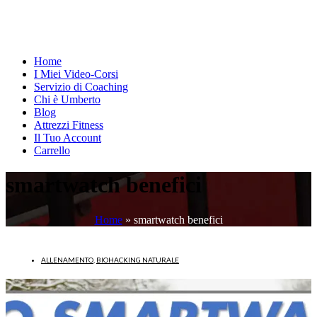
Home
I Miei Video-Corsi
Servizio di Coaching
Chi è Umberto
Blog
Attrezzi Fitness
Il Tuo Account
Carrello
smartwatch benefici
Home
»
smartwatch benefici
ALLENAMENTO
,
BIOHACKING NATURALE