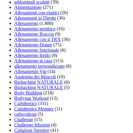
addominali scolpiti
(39)
Alimentazione
(271)
Allenamenti con elastici
(26)
Allenamenti in Diretta
(30)
Allenamento
(1.800)
Allenamento aerobico
(16)
Allenamento Braccia
(9)
Allenamento con il TRX
(36)
Allenamento Donne
(75)
Allenamento funzionale
(6)
Allenamento ibrido
(9)
Allenamento in casa
(113)
allenamento personalizzato
(6)
Allenamento Vip
(14)
Anatomia dei Muscoli
(10)
Biohaching NATURALE
(6)
Biohacking NATURALE
(5)
Body Building
(218)
Bodystar Workout
(13)
Calisthenics
(331)
Calisthenics Monster
(11)
caliworkout
(5)
Challenge
(15)
Challenge felssioni
(4)
Colazioni Sportive
(41)