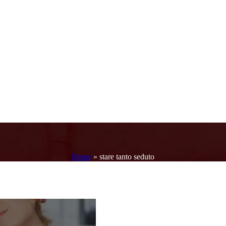
Home
»
stare tanto seduto