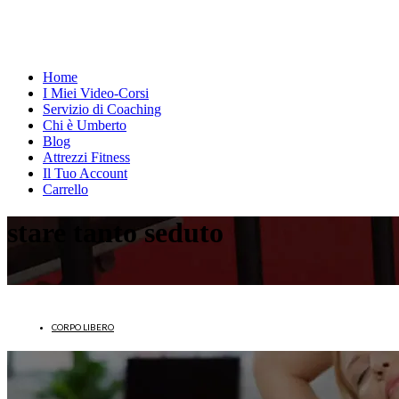
Home
I Miei Video-Corsi
Servizio di Coaching
Chi è Umberto
Blog
Attrezzi Fitness
Il Tuo Account
Carrello
stare tanto seduto
CORPO LIBERO