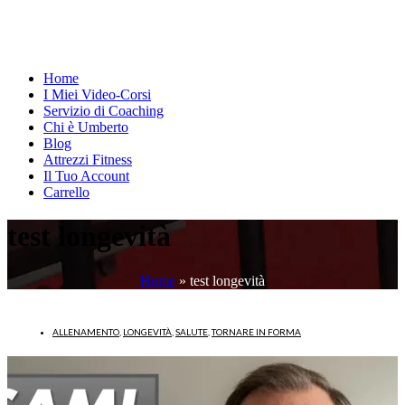
Home
I Miei Video-Corsi
Servizio di Coaching
Chi è Umberto
Blog
Attrezzi Fitness
Il Tuo Account
Carrello
test longevità
Home
»
test longevità
ALLENAMENTO
,
LONGEVITÀ
,
SALUTE
,
TORNARE IN FORMA