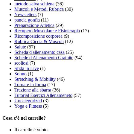
metodo salva schiena
(36)
Muscoli e Metodi Rubrica
(30)
Newsletters
(7)
pancia gonfia
(11)
Preparazione Atletica
(29)
Recupero Muscolare e Fisioterapia
(17)
Ricomposizione corporea
(9)
Rubrica Ciccia & Muscoli
(12)
Salute
(57)
Scheda d'allenamento casa
(25)
Schede d'Allenamento Gratuite
(94)
scoliosi
(7)
Sfida in Live
(1)
Sonno
(1)
Stretching & Mobility
(46)
Tornare in forma
(17)
Trazione alla sbarra
(36)
Tutorial Esercizi Allenameneto
(57)
Uncategorized
(3)
Yoga e Fitness
(5)
Cosa c’è nel carrello?
Il carrello è vuoto.