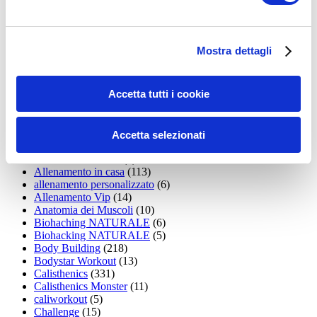
35workout
(10)
Addominali
(99)
addominali scolpiti
(39)
Alimentazione
(271)
Mostra dettagli
Allenamenti con elastici
(26)
Allenamenti in Diretta
(30)
Allenamento
(1.800)
Accetta tutti i cookie
Allenamento aerobico
(16)
Allenamento Braccia
(9)
Allenamento con il TRX
(36)
Allenamento Donne
(75)
Accetta selezionati
Allenamento funzionale
(6)
Allenamento ibrido
(9)
Allenamento in casa
(113)
allenamento personalizzato
(6)
Allenamento Vip
(14)
Anatomia dei Muscoli
(10)
Biohaching NATURALE
(6)
Biohacking NATURALE
(5)
Body Building
(218)
Bodystar Workout
(13)
Calisthenics
(331)
Calisthenics Monster
(11)
caliworkout
(5)
Challenge
(15)