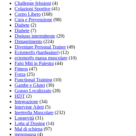
Challenge felssioni
(4)
Colazioni Sportive
(41)
Corpo Libero
(168)
Cura e Prevenzione
(98)
Diabete
(2)
Diabete
(7)
Digiuno intermittente
(29)
Dimagrimento
(224)
Diventare Personal Trainer
(49)
Ectomorfo (hardgainer)
(12)
ectomorfo massa muscolare
(10)
Falsi Miti in Palestra
(44)
Fitness
(47)
Forza
(25)
Functional Training
(10)
Gambe e Glutei
(39)
Grasso Localizzato
(28)
HDT
(2)
Integrazione
(34)
Interviste Atleti
(5)
Ipertrofia Muscolare
(232)
Longevità
(31)
Lotta al Doping
(14)
Mal di schiena
(97)
menopausa
(4)