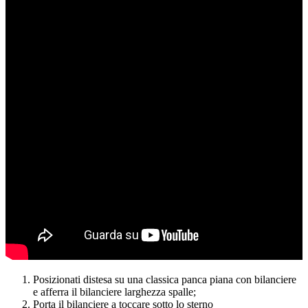
Posizionati distesa su una classica panca piana con bilanciere
e afferra il bilanciere larghezza spalle;
Porta il bilanciere a toccare sotto lo sterno