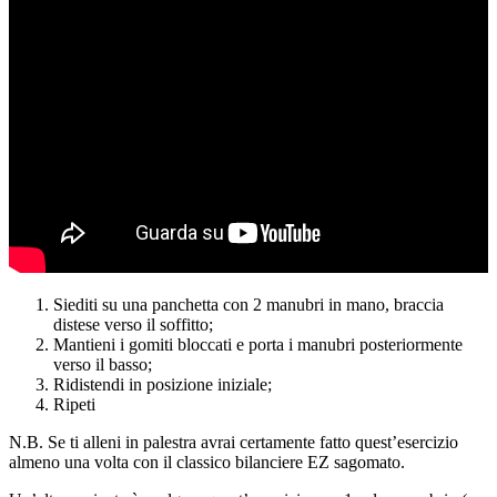
Siediti su una panchetta con 2 manubri in mano, braccia
distese verso il soffitto;
Mantieni i gomiti bloccati e porta i manubri posteriormente
verso il basso;
Ridistendi in posizione iniziale;
Ripeti
N.B. Se ti alleni in palestra avrai certamente fatto quest’esercizio
almeno una volta con il classico bilanciere EZ sagomato.