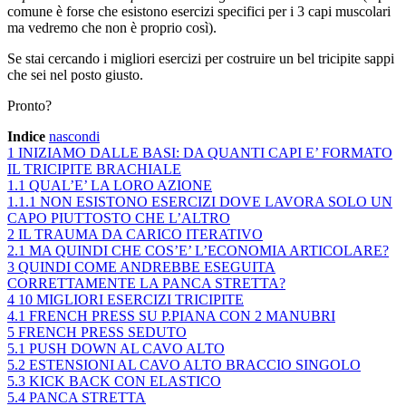
comune è forse che esistono esercizi specifici per i 3 capi muscolari
ma vedremo che non è proprio così).
Se stai cercando i migliori esercizi per costruire un bel tricipite sappi
che sei nel posto giusto.
Pronto?
Indice
nascondi
1
INIZIAMO DALLE BASI: DA QUANTI CAPI E’ FORMATO
IL TRICIPITE BRACHIALE
1.1
QUAL’E’ LA LORO AZIONE
1.1.1
NON ESISTONO ESERCIZI DOVE LAVORA SOLO UN
CAPO PIUTTOSTO CHE L’ALTRO
2
IL TRAUMA DA CARICO ITERATIVO
2.1
MA QUINDI CHE COS’E’ L’ECONOMIA ARTICOLARE?
3
QUINDI COME ANDREBBE ESEGUITA
CORRETTAMENTE LA PANCA STRETTA?
4
10 MIGLIORI ESERCIZI TRICIPITE
4.1
FRENCH PRESS SU P.PIANA CON 2 MANUBRI
5
FRENCH PRESS SEDUTO
5.1
PUSH DOWN AL CAVO ALTO
5.2
ESTENSIONI AL CAVO ALTO BRACCIO SINGOLO
5.3
KICK BACK CON ELASTICO
5.4
PANCA STRETTA