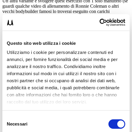
Un’altra variante è svolgere quest’esercizio con 1 solo manubrio (se
guardi qualche video di allenamento di Ronnie Coleman o altri
vecchi bodybuilder famosi lo troverai eseguito con carichi
sovraumani).
La variante a un singolo manubrio rende particolarmente facile
NON SEGUIRE i canoni dell’economia articolare (quindi aumenta
esponenzialmente il rischio di infortunio).
Questo sito web utilizza i cookie
Per stimolare in gradi diversi il muscolo tricipite è utile anche variare
Utilizziamo i cookie per personalizzare contenuti ed
l’inclinazione della panchetta in un range compreso tra i 90° e i
180°.
annunci, per fornire funzionalità dei social media e per
analizzare il nostro traffico. Condividiamo inoltre
L’errore che di solito si fa, perché si carica troppo, è di spingere
esternamente i gomiti.
informazioni sul modo in cui utilizzi il nostro sito con i
nostri partner che si occupano di analisi dei dati web,
Fare questo è deleterio per l’articolazione del gomito.
pubblicità e social media, i quali potrebbero combinarle
È l’ideale per ritrovarsi una bella tendinite al gomito.
con altre informazioni che hai fornito loro o che hanno
raccolto dal tuo utilizzo dei loro servizi.
Questi esercizi sopra visti sono molto comuni fatti anche ad un cavo.
Ritengo queste varianti molto valide per variegare maggiormente la
Selezione
sollecitazione muscolare.
Necessari
del