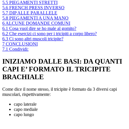
5.5
PIEGAMENTI STRETTI
5.6
FRENCH PRESS INVERSO
5.7
DIP ALLE PARALLELE
5.8
PIEGAMENTI A UNA MANO
6
ALCUNE DOMANDE COMUNI
6.1
Cosa vuol dire se ho male al gomito?
6.2
Che esercizi ci sono per i tricipiti a corpo libero?
6.3
Ci sono altri muscoli tricipite?
7
CONCLUSIONI
7.1
Condividi:
INIZIAMO DALLE BASI: DA QUANTI
CAPI E’ FORMATO IL TRICIPITE
BRACHIALE
Come dice il nome stesso, il tricipite è formato da 3 diversi capi
muscolari, rispettivamente:
capo laterale
capo mediale
capo lungo