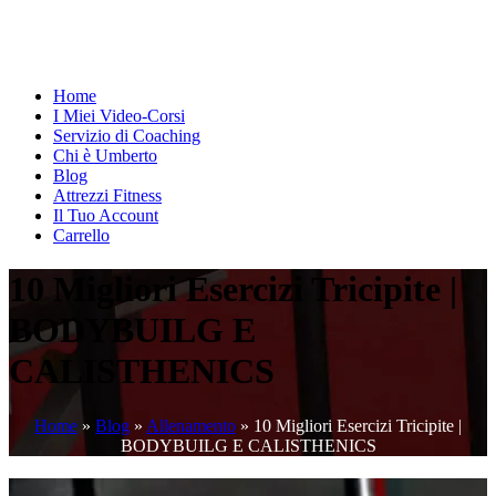
Home
I Miei Video-Corsi
Servizio di Coaching
Chi è Umberto
Blog
Attrezzi Fitness
Il Tuo Account
Carrello
10 Migliori Esercizi Tricipite |
BODYBUILG E
CALISTHENICS
Home
»
Blog
»
Allenamento
»
10 Migliori Esercizi Tricipite |
BODYBUILG E CALISTHENICS