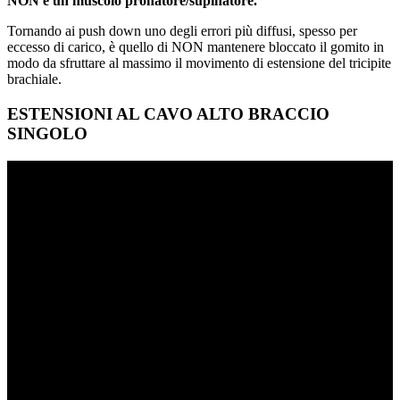
NON è un muscolo pronatore/supinatore.
Tornando ai push down uno degli errori più diffusi, spesso per
eccesso di carico, è quello di NON mantenere bloccato il gomito in
modo da sfruttare al massimo il movimento di estensione del tricipite
brachiale.
ESTENSIONI AL CAVO ALTO BRACCIO
SINGOLO