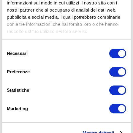
informazioni sul modo in cui utilizzi il nostro sito con i
nostri partner che si occupano di analisi dei dati web,
pubblicità e social media, i quali potrebbero combinarle
con altre informazioni che hai fornito loro o che hanno
raccolto dal tuo utilizzo dei loro servizi.
Selezione
Necessari
del
consenso
Preferenze
Statistiche
Lo squat è un esercizio sicuramente top per lo sviluppo di tutta la
muscolatura della parte inferiore del corpo.
Marketing
Non a caso è definito anche come “il re degli esercizi” in quanto dà
una grossa spinta anabolica a tutto il corpo per lo sviluppo della
massa muscolare (
qui trovi un interessante articolo dove ti parlo
dei 4 fattori per fare massa muscolare
).
Mostra dettagli