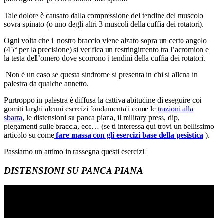
Tale dolore è causato dalla compressione del tendine del muscolo
sovra spinato (o uno degli altri 3 muscoli della cuffia dei rotatori).
Ogni volta che il nostro braccio viene alzato sopra un certo angolo
(45° per la precisione) si verifica un restringimento tra l’acromion e
la testa dell’omero dove scorrono i tendini della cuffia dei rotatori.
Non è un caso se questa sindrome si presenta in chi si allena in
palestra da qualche annetto.
Purtroppo in palestra è diffusa la cattiva abitudine di eseguire coi
gomiti larghi alcuni esercizi fondamentali come le
trazioni alla
sbarra
, le distensioni su panca piana, il military press, dip,
piegamenti sulle braccia, ecc… (se ti interessa qui trovi un bellissimo
articolo su come
fare massa con gli esercizi base della pesistica
).
Passiamo un attimo in rassegna questi esercizi:
DISTENSIONI SU PANCA PIANA