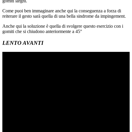
gomiti larghi.
Come puoi ben immaginare anche qui la conseguenza a forza di
reiterare il gesto sarà quella di una bella sindrome da impingement.
Anche qui la soluzione è quella di svolgere questo esercizio con i
gomiti che si chiudono anteriormente a 45°
LENTO AVANTI