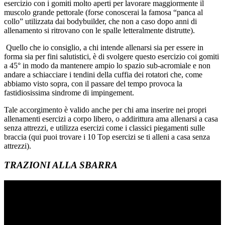
esercizio con i gomiti molto aperti per lavorare maggiormente il
muscolo grande pettorale (forse conoscerai la famosa “panca al
collo” utilizzata dai bodybuilder, che non a caso dopo anni di
allenamento si ritrovano con le spalle letteralmente distrutte).
Quello che io consiglio, a chi intende allenarsi sia per essere in
forma sia per fini salutistici, è di svolgere questo esercizio coi gomiti
a 45° in modo da mantenere ampio lo spazio sub-acromiale e non
andare a schiacciare i tendini della cuffia dei rotatori che, come
abbiamo visto sopra, con il passare del tempo provoca la
fastidiosissima sindrome di impingement.
Tale accorgimento è valido anche per chi ama inserire nei propri
allenamenti esercizi a corpo libero, o addirittura ama allenarsi a casa
senza attrezzi, e utilizza esercizi come i classici piegamenti sulle
braccia (qui puoi trovare i 10 Top esercizi se ti alleni a casa senza
attrezzi).
TRAZIONI ALLA SBARRA