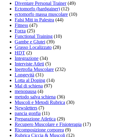
Diventare Personal Trainer
(49)
Ectomorfo (hardgainer)
(12)
ectomorfo massa muscolare
(10)
Falsi Miti in Palestra
(44)
Fitness
(47)
Forza
(25)
Functional Training
(10)
Gambe e Glutei
(39)
Grasso Localizzato
(28)
HDT
(2)
Integrazione
(34)
Interviste Atleti
(5)
Ipertrofia Muscolare
(232)
Longevità
(31)
Lotta al Doping
(14)
Mal di schiena
(97)
menopausa
(4)
metodo salva schiena
(36)
Muscoli e Metodi Rubrica
(30)
Newsletters
(7)
pancia gonfia
(11)
Preparazione Atletica
(29)
Recupero Muscolare e Fisioterapia
(17)
Ricomposizione corporea
(9)
Rubrica Ciccia & Muscoli
(12)