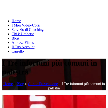
Home
I Miei Video-Corsi
Servizio di Coaching
Chi è Umberto
Blog
Attrezzi Fitness
Il Tuo Account
Carrello
I Tre infortuni più comuni in
palestra
Home
»
Blog
»
Cura e Prevenzione
»
I Tre infortuni più comuni in
palestra