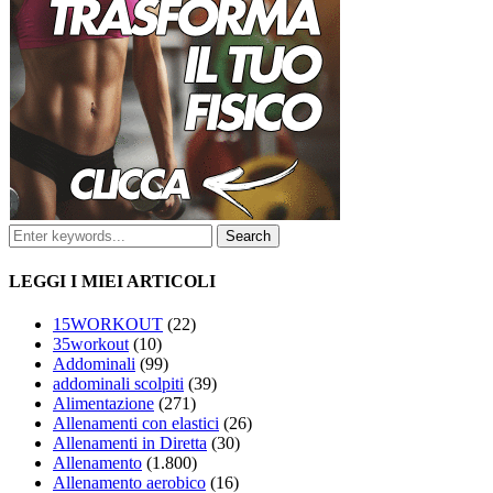
LEGGI I MIEI ARTICOLI
15WORKOUT
(22)
35workout
(10)
Addominali
(99)
addominali scolpiti
(39)
Alimentazione
(271)
Allenamenti con elastici
(26)
Allenamenti in Diretta
(30)
Allenamento
(1.800)
Allenamento aerobico
(16)