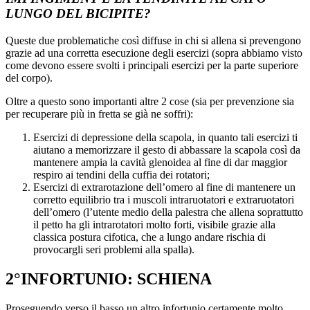
LUNGO DEL BICIPITE?
Queste due problematiche così diffuse in chi si allena si prevengono
grazie ad una corretta esecuzione degli esercizi (sopra abbiamo visto
come devono essere svolti i principali esercizi per la parte superiore
del corpo).
Oltre a questo sono importanti altre 2 cose (sia per prevenzione sia
per recuperare più in fretta se già ne soffri):
Esercizi di depressione della scapola, in quanto tali esercizi ti
aiutano a memorizzare il gesto di abbassare la scapola così da
mantenere ampia la cavità glenoidea al fine di dar maggior
respiro ai tendini della cuffia dei rotatori;
Esercizi di extrarotazione dell’omero al fine di mantenere un
corretto equilibrio tra i muscoli intraruotatori e extraruotatori
dell’omero (l’utente medio della palestra che allena soprattutto
il petto ha gli intrarotatori molto forti, visibile grazie alla
classica postura cifotica, che a lungo andare rischia di
provocargli seri problemi alla spalla).
2°INFORTUNIO: SCHIENA
Proseguendo verso il basso un altro infortunio certamente molto