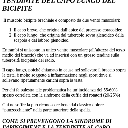
TENDINITE DEL CAPO LUNGO DEL
BICIPITE
Il muscolo bicipite brachiale è composto da due ventri muscolari:
Il capo breve, che origina dall’apice del processo coracoideo
Il capo lungo, che origina dal tubercolo sovra glenoideo della
scapola e dal labbro glenoideo.
Entrambi si uniscono in unico ventre muscolare (all’altezza del terzo
medio del braccio) che va ad inserirsi con un grosso tendine sulla
tuberosità bicipitale del radio.
Il capo lungo, poichè chiamato in causa nel sollevare il braccio sopra
la testa, è molto soggetto a infiammazione negli sport dove si
sollevano ripetutamente carichi sopra la testa.
Per chi fa palestra tale problematica ha un’incidenza del 55/60%,
spesso correlata con la sindrome della cuffia dei rotatori (20/25%)
Chi ne soffre la può riconoscere bene dal classico dolore
“punzecchiante” nella parte anteriore della spalla.
COME SI PREVENGONO LA SINDROME DI
IMPINGIMENT E LA TENDINITE AL CAPO