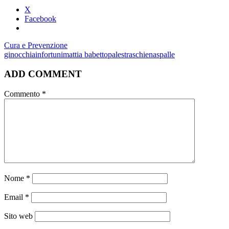
X
Facebook
Cura e Prevenzione
ginocchia
infortuni
mattia babetto
palestra
schiena
spalle
ADD COMMENT
Commento
*
Nome
*
Email
*
Sito web