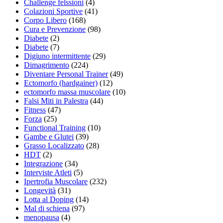
Challenge felssioni
(4)
Colazioni Sportive
(41)
Corpo Libero
(168)
Cura e Prevenzione
(98)
Diabete
(2)
Diabete
(7)
Digiuno intermittente
(29)
Dimagrimento
(224)
Diventare Personal Trainer
(49)
Ectomorfo (hardgainer)
(12)
ectomorfo massa muscolare
(10)
Falsi Miti in Palestra
(44)
Fitness
(47)
Forza
(25)
Functional Training
(10)
Gambe e Glutei
(39)
Grasso Localizzato
(28)
HDT
(2)
Integrazione
(34)
Interviste Atleti
(5)
Ipertrofia Muscolare
(232)
Longevità
(31)
Lotta al Doping
(14)
Mal di schiena
(97)
menopausa
(4)