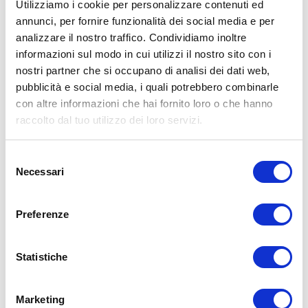
Utilizziamo i cookie per personalizzare contenuti ed
annunci, per fornire funzionalità dei social media e per
analizzare il nostro traffico. Condividiamo inoltre
ALLENATI CON ME!
informazioni sul modo in cui utilizzi il nostro sito con i
nostri partner che si occupano di analisi dei dati web,
pubblicità e social media, i quali potrebbero combinarle
con altre informazioni che hai fornito loro o che hanno
raccolto dal tuo utilizzo dei loro servizi.
Selezione
Necessari
del
consenso
Preferenze
Statistiche
LEGGI I MIEI ARTICOLI
15WORKOUT
(22)
Marketing