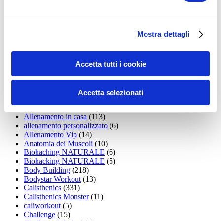
35workout
(10)
Addominali
(99)
addominali scolpiti
(39)
Alimentazione
(271)
Mostra dettagli
Allenamenti con elastici
(26)
Allenamenti in Diretta
(30)
Allenamento
(1.800)
Allenamento aerobico
(16)
Accetta tutti i cookie
Allenamento Braccia
(9)
Allenamento con il TRX
(36)
Allenamento Donne
(75)
Accetta selezionati
Allenamento funzionale
(6)
Allenamento ibrido
(9)
Allenamento in casa
(113)
allenamento personalizzato
(6)
Allenamento Vip
(14)
Anatomia dei Muscoli
(10)
Biohaching NATURALE
(6)
Biohacking NATURALE
(5)
Body Building
(218)
Bodystar Workout
(13)
Calisthenics
(331)
Calisthenics Monster
(11)
caliworkout
(5)
Challenge
(15)