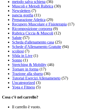
metodo salva schiena
(36)
Muscoli e Metodi Rubrica
(30)
Newsletters
(7)
pancia gonfia
(11)
Preparazione Atletica
(29)
Recupero Muscolare e Fisioterapia
(17)
Ricomposizione corporea
(9)
Rubrica Ciccia & Muscoli
(12)
Salute
(57)
Scheda d'allenamento casa
(25)
Schede d'Allenamento Gratuite
(94)
scoliosi
(7)
Sfida in Live
(1)
Sonno
(1)
Stretching & Mobility
(46)
Tornare in forma
(17)
Trazione alla sbarra
(36)
Tutorial Esercizi Allenameneto
(57)
Uncategorized
(3)
Yoga e Fitness
(5)
Cosa c’è nel carrello?
Il carrello è vuoto.