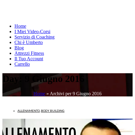
Home
I Miei Video-Corsi
Servizio di Coaching
Chi è Umberto
Blog
Attrezzi Fitness
Il Tuo Account
Carrello
Day:
9 Giugno 2016
Home
»
Archivi per 9 Giugno 2016
ALLENAMENTO
,
BODY BUILDING