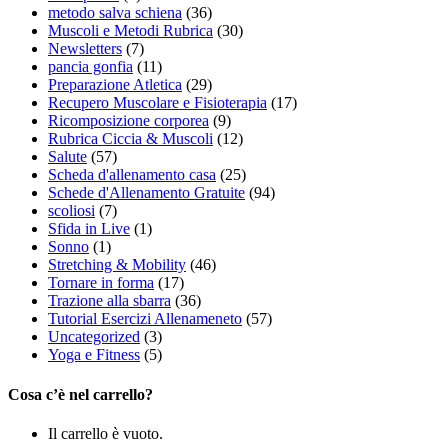
metodo salva schiena
(36)
Muscoli e Metodi Rubrica
(30)
Newsletters
(7)
pancia gonfia
(11)
Preparazione Atletica
(29)
Recupero Muscolare e Fisioterapia
(17)
Ricomposizione corporea
(9)
Rubrica Ciccia & Muscoli
(12)
Salute
(57)
Scheda d'allenamento casa
(25)
Schede d'Allenamento Gratuite
(94)
scoliosi
(7)
Sfida in Live
(1)
Sonno
(1)
Stretching & Mobility
(46)
Tornare in forma
(17)
Trazione alla sbarra
(36)
Tutorial Esercizi Allenameneto
(57)
Uncategorized
(3)
Yoga e Fitness
(5)
Cosa c’è nel carrello?
Il carrello è vuoto.