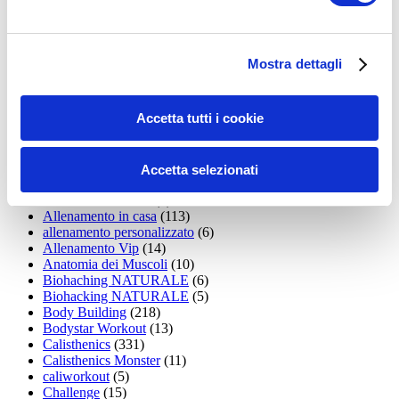
35workout
(10)
Addominali
(99)
addominali scolpiti
(39)
Alimentazione
(271)
Mostra dettagli
Allenamenti con elastici
(26)
Allenamenti in Diretta
(30)
Allenamento
(1.800)
Accetta tutti i cookie
Allenamento aerobico
(16)
Allenamento Braccia
(9)
Allenamento con il TRX
(36)
Allenamento Donne
(75)
Accetta selezionati
Allenamento funzionale
(6)
Allenamento ibrido
(9)
Allenamento in casa
(113)
allenamento personalizzato
(6)
Allenamento Vip
(14)
Anatomia dei Muscoli
(10)
Biohaching NATURALE
(6)
Biohacking NATURALE
(5)
Body Building
(218)
Bodystar Workout
(13)
Calisthenics
(331)
Calisthenics Monster
(11)
caliworkout
(5)
Challenge
(15)