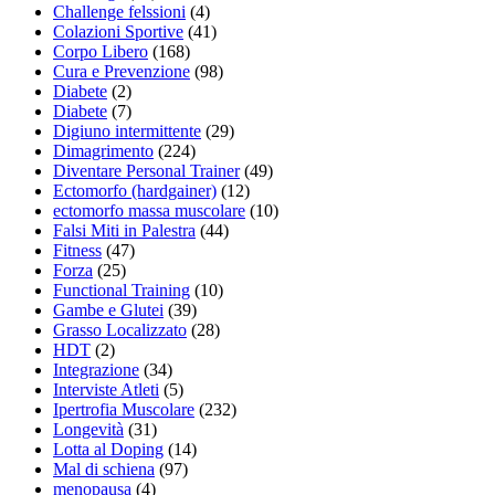
Challenge felssioni
(4)
Colazioni Sportive
(41)
Corpo Libero
(168)
Cura e Prevenzione
(98)
Diabete
(2)
Diabete
(7)
Digiuno intermittente
(29)
Dimagrimento
(224)
Diventare Personal Trainer
(49)
Ectomorfo (hardgainer)
(12)
ectomorfo massa muscolare
(10)
Falsi Miti in Palestra
(44)
Fitness
(47)
Forza
(25)
Functional Training
(10)
Gambe e Glutei
(39)
Grasso Localizzato
(28)
HDT
(2)
Integrazione
(34)
Interviste Atleti
(5)
Ipertrofia Muscolare
(232)
Longevità
(31)
Lotta al Doping
(14)
Mal di schiena
(97)
menopausa
(4)