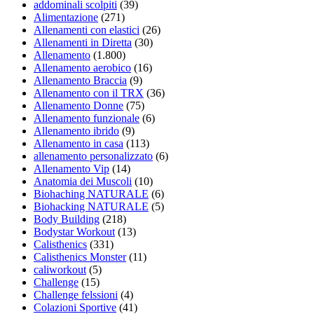
addominali scolpiti
(39)
Alimentazione
(271)
Allenamenti con elastici
(26)
Allenamenti in Diretta
(30)
Allenamento
(1.800)
Allenamento aerobico
(16)
Allenamento Braccia
(9)
Allenamento con il TRX
(36)
Allenamento Donne
(75)
Allenamento funzionale
(6)
Allenamento ibrido
(9)
Allenamento in casa
(113)
allenamento personalizzato
(6)
Allenamento Vip
(14)
Anatomia dei Muscoli
(10)
Biohaching NATURALE
(6)
Biohacking NATURALE
(5)
Body Building
(218)
Bodystar Workout
(13)
Calisthenics
(331)
Calisthenics Monster
(11)
caliworkout
(5)
Challenge
(15)
Challenge felssioni
(4)
Colazioni Sportive
(41)