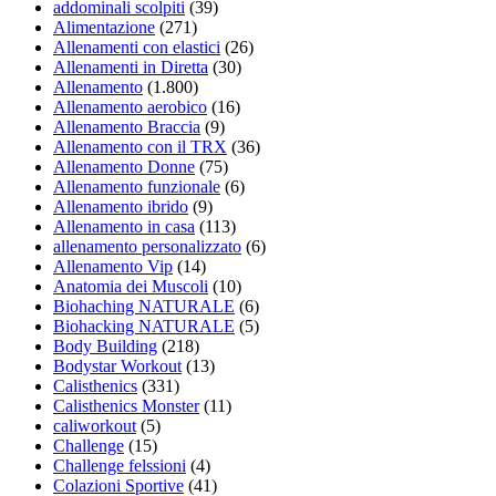
addominali scolpiti
(39)
Alimentazione
(271)
Allenamenti con elastici
(26)
Allenamenti in Diretta
(30)
Allenamento
(1.800)
Allenamento aerobico
(16)
Allenamento Braccia
(9)
Allenamento con il TRX
(36)
Allenamento Donne
(75)
Allenamento funzionale
(6)
Allenamento ibrido
(9)
Allenamento in casa
(113)
allenamento personalizzato
(6)
Allenamento Vip
(14)
Anatomia dei Muscoli
(10)
Biohaching NATURALE
(6)
Biohacking NATURALE
(5)
Body Building
(218)
Bodystar Workout
(13)
Calisthenics
(331)
Calisthenics Monster
(11)
caliworkout
(5)
Challenge
(15)
Challenge felssioni
(4)
Colazioni Sportive
(41)