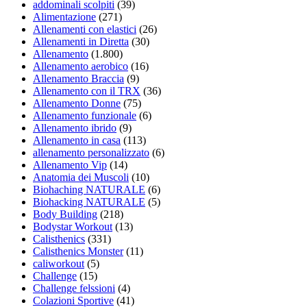
addominali scolpiti
(39)
Alimentazione
(271)
Allenamenti con elastici
(26)
Allenamenti in Diretta
(30)
Allenamento
(1.800)
Allenamento aerobico
(16)
Allenamento Braccia
(9)
Allenamento con il TRX
(36)
Allenamento Donne
(75)
Allenamento funzionale
(6)
Allenamento ibrido
(9)
Allenamento in casa
(113)
allenamento personalizzato
(6)
Allenamento Vip
(14)
Anatomia dei Muscoli
(10)
Biohaching NATURALE
(6)
Biohacking NATURALE
(5)
Body Building
(218)
Bodystar Workout
(13)
Calisthenics
(331)
Calisthenics Monster
(11)
caliworkout
(5)
Challenge
(15)
Challenge felssioni
(4)
Colazioni Sportive
(41)