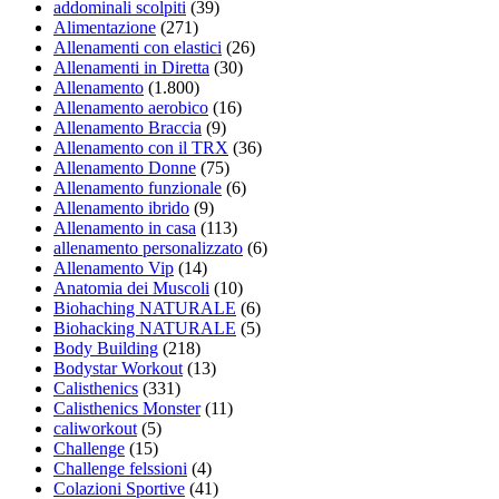
addominali scolpiti
(39)
Alimentazione
(271)
Allenamenti con elastici
(26)
Allenamenti in Diretta
(30)
Allenamento
(1.800)
Allenamento aerobico
(16)
Allenamento Braccia
(9)
Allenamento con il TRX
(36)
Allenamento Donne
(75)
Allenamento funzionale
(6)
Allenamento ibrido
(9)
Allenamento in casa
(113)
allenamento personalizzato
(6)
Allenamento Vip
(14)
Anatomia dei Muscoli
(10)
Biohaching NATURALE
(6)
Biohacking NATURALE
(5)
Body Building
(218)
Bodystar Workout
(13)
Calisthenics
(331)
Calisthenics Monster
(11)
caliworkout
(5)
Challenge
(15)
Challenge felssioni
(4)
Colazioni Sportive
(41)