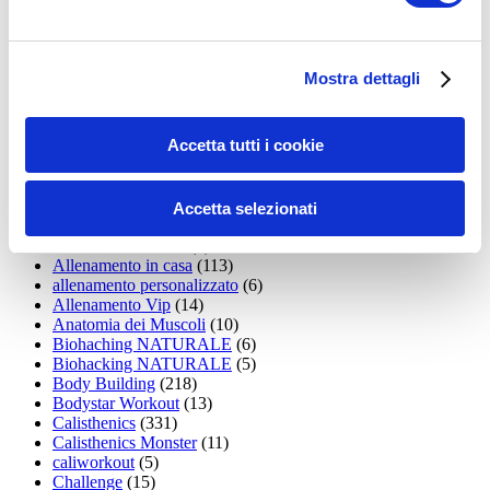
35workout
(10)
Addominali
(99)
addominali scolpiti
(39)
Alimentazione
(271)
Mostra dettagli
Allenamenti con elastici
(26)
Allenamenti in Diretta
(30)
Allenamento
(1.800)
Accetta tutti i cookie
Allenamento aerobico
(16)
Allenamento Braccia
(9)
Allenamento con il TRX
(36)
Allenamento Donne
(75)
Accetta selezionati
Allenamento funzionale
(6)
Allenamento ibrido
(9)
Allenamento in casa
(113)
allenamento personalizzato
(6)
Allenamento Vip
(14)
Anatomia dei Muscoli
(10)
Biohaching NATURALE
(6)
Biohacking NATURALE
(5)
Body Building
(218)
Bodystar Workout
(13)
Calisthenics
(331)
Calisthenics Monster
(11)
caliworkout
(5)
Challenge
(15)