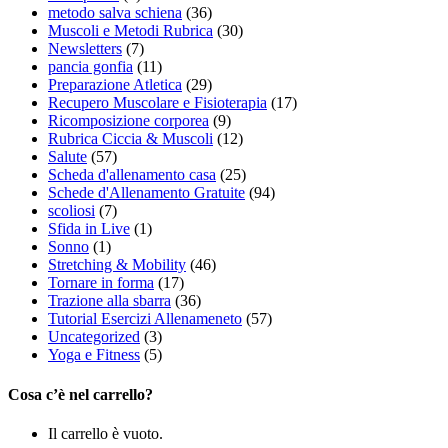
metodo salva schiena
(36)
Muscoli e Metodi Rubrica
(30)
Newsletters
(7)
pancia gonfia
(11)
Preparazione Atletica
(29)
Recupero Muscolare e Fisioterapia
(17)
Ricomposizione corporea
(9)
Rubrica Ciccia & Muscoli
(12)
Salute
(57)
Scheda d'allenamento casa
(25)
Schede d'Allenamento Gratuite
(94)
scoliosi
(7)
Sfida in Live
(1)
Sonno
(1)
Stretching & Mobility
(46)
Tornare in forma
(17)
Trazione alla sbarra
(36)
Tutorial Esercizi Allenameneto
(57)
Uncategorized
(3)
Yoga e Fitness
(5)
Cosa c’è nel carrello?
Il carrello è vuoto.