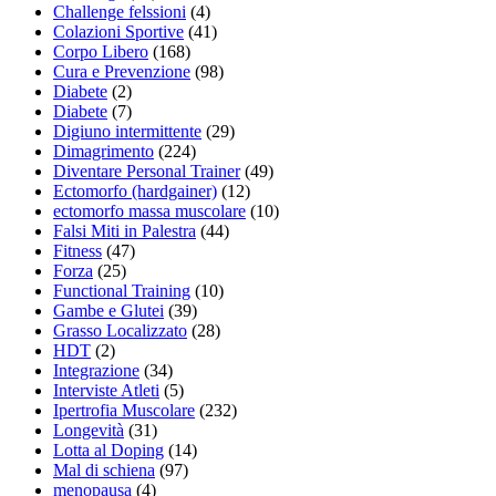
Challenge felssioni
(4)
Colazioni Sportive
(41)
Corpo Libero
(168)
Cura e Prevenzione
(98)
Diabete
(2)
Diabete
(7)
Digiuno intermittente
(29)
Dimagrimento
(224)
Diventare Personal Trainer
(49)
Ectomorfo (hardgainer)
(12)
ectomorfo massa muscolare
(10)
Falsi Miti in Palestra
(44)
Fitness
(47)
Forza
(25)
Functional Training
(10)
Gambe e Glutei
(39)
Grasso Localizzato
(28)
HDT
(2)
Integrazione
(34)
Interviste Atleti
(5)
Ipertrofia Muscolare
(232)
Longevità
(31)
Lotta al Doping
(14)
Mal di schiena
(97)
menopausa
(4)