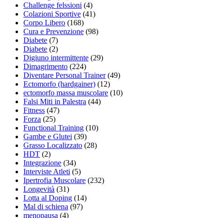
Challenge felssioni
(4)
Colazioni Sportive
(41)
Corpo Libero
(168)
Cura e Prevenzione
(98)
Diabete
(7)
Diabete
(2)
Digiuno intermittente
(29)
Dimagrimento
(224)
Diventare Personal Trainer
(49)
Ectomorfo (hardgainer)
(12)
ectomorfo massa muscolare
(10)
Falsi Miti in Palestra
(44)
Fitness
(47)
Forza
(25)
Functional Training
(10)
Gambe e Glutei
(39)
Grasso Localizzato
(28)
HDT
(2)
Integrazione
(34)
Interviste Atleti
(5)
Ipertrofia Muscolare
(232)
Longevità
(31)
Lotta al Doping
(14)
Mal di schiena
(97)
menopausa
(4)