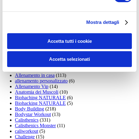
35workout
(10)
Addominali
(99)
addominali scolpiti
(39)
Alimentazione
(271)
Mostra dettagli
Allenamenti con elastici
(26)
Allenamenti in Diretta
(30)
Allenamento
(1.800)
Accetta tutti i cookie
Allenamento aerobico
(16)
Allenamento Braccia
(9)
Allenamento con il TRX
(36)
Allenamento Donne
(75)
Accetta selezionati
Allenamento funzionale
(6)
Allenamento ibrido
(9)
Allenamento in casa
(113)
allenamento personalizzato
(6)
Allenamento Vip
(14)
Anatomia dei Muscoli
(10)
Biohaching NATURALE
(6)
Biohacking NATURALE
(5)
Body Building
(218)
Bodystar Workout
(13)
Calisthenics
(331)
Calisthenics Monster
(11)
caliworkout
(5)
Challenge
(15)