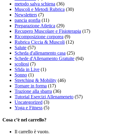
metodo salva schiena
(36)
Muscoli e Metodi Rubrica
(30)
Newsletters
(7)
pancia gonfia
(11)
Preparazione Atletica
(29)
Recupero Muscolare e Fisioterapia
(17)
Ricomposizione corporea
(9)
Rubrica Ciccia & Muscoli
(12)
Salute
(57)
Scheda d'allenamento casa
(25)
Schede d'Allenamento Gratuite
(94)
scoliosi
(7)
Sfida in Live
(1)
Sonno
(1)
Stretching & Mobility
(46)
Tornare in forma
(17)
Trazione alla sbarra
(36)
Tutorial Esercizi Allenameneto
(57)
Uncategorized
(3)
Yoga e Fitness
(5)
Cosa c’è nel carrello?
Il carrello è vuoto.