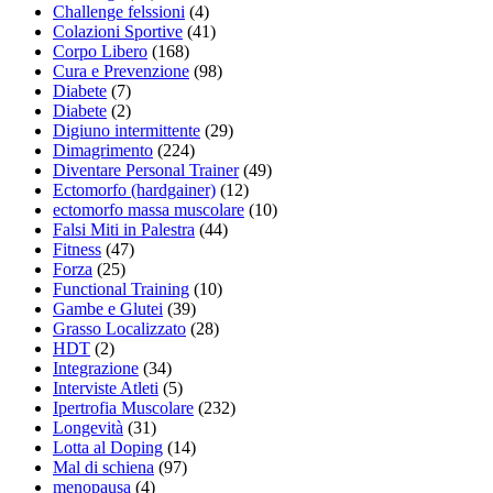
Challenge felssioni
(4)
Colazioni Sportive
(41)
Corpo Libero
(168)
Cura e Prevenzione
(98)
Diabete
(7)
Diabete
(2)
Digiuno intermittente
(29)
Dimagrimento
(224)
Diventare Personal Trainer
(49)
Ectomorfo (hardgainer)
(12)
ectomorfo massa muscolare
(10)
Falsi Miti in Palestra
(44)
Fitness
(47)
Forza
(25)
Functional Training
(10)
Gambe e Glutei
(39)
Grasso Localizzato
(28)
HDT
(2)
Integrazione
(34)
Interviste Atleti
(5)
Ipertrofia Muscolare
(232)
Longevità
(31)
Lotta al Doping
(14)
Mal di schiena
(97)
menopausa
(4)