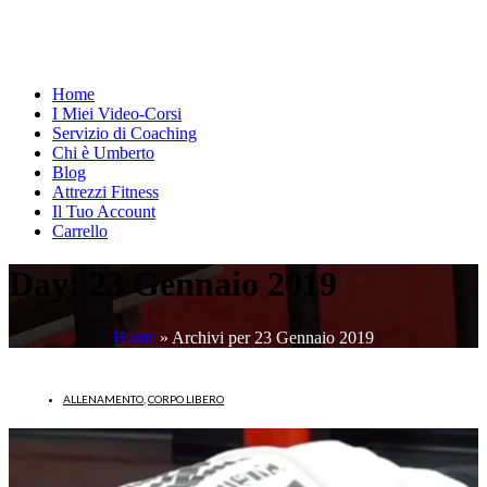
Home
I Miei Video-Corsi
Servizio di Coaching
Chi è Umberto
Blog
Attrezzi Fitness
Il Tuo Account
Carrello
Day:
23 Gennaio 2019
Home
»
Archivi per 23 Gennaio 2019
ALLENAMENTO
,
CORPO LIBERO