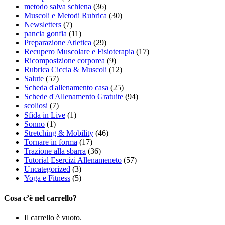
metodo salva schiena
(36)
Muscoli e Metodi Rubrica
(30)
Newsletters
(7)
pancia gonfia
(11)
Preparazione Atletica
(29)
Recupero Muscolare e Fisioterapia
(17)
Ricomposizione corporea
(9)
Rubrica Ciccia & Muscoli
(12)
Salute
(57)
Scheda d'allenamento casa
(25)
Schede d'Allenamento Gratuite
(94)
scoliosi
(7)
Sfida in Live
(1)
Sonno
(1)
Stretching & Mobility
(46)
Tornare in forma
(17)
Trazione alla sbarra
(36)
Tutorial Esercizi Allenameneto
(57)
Uncategorized
(3)
Yoga e Fitness
(5)
Cosa c’è nel carrello?
Il carrello è vuoto.