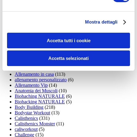
35workout
(10)
Addominali
(99)
addominali scolpiti
(39)
Alimentazione
(271)
Mostra dettagli
Allenamenti con elastici
(26)
Allenamenti in Diretta
(30)
Allenamento
(1.800)
Accetta tutti i cookie
Allenamento aerobico
(16)
Allenamento Braccia
(9)
Allenamento con il TRX
(36)
Allenamento Donne
(75)
Accetta selezionati
Allenamento funzionale
(6)
Allenamento ibrido
(9)
Allenamento in casa
(113)
allenamento personalizzato
(6)
Allenamento Vip
(14)
Anatomia dei Muscoli
(10)
Biohaching NATURALE
(6)
Biohacking NATURALE
(5)
Body Building
(218)
Bodystar Workout
(13)
Calisthenics
(331)
Calisthenics Monster
(11)
caliworkout
(5)
Challenge
(15)