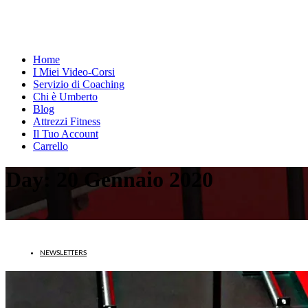
Home
I Miei Video-Corsi
Servizio di Coaching
Chi è Umberto
Blog
Attrezzi Fitness
Il Tuo Account
Carrello
Day:
20 Gennaio 2020
NEWSLETTERS