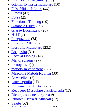
Ectomorfo (hardgainer)
(12)
ectomorfo massa muscolare
(10)
Falsi Miti in Palestra
(44)
Fitness
(47)
Forza
(25)
Functional Training
(10)
Gambe e Glutei
(39)
Grasso Localizzato
(28)
HDT
(2)
Integrazione
(34)
Interviste Atleti
(5)
Ipertrofia Muscolare
(232)
Longevità
(31)
Lotta al Doping
(14)
Mal di schiena
(97)
menopausa
(4)
metodo salva schiena
(36)
Muscoli e Metodi Rubrica
(30)
Newsletters
(7)
pancia gonfia
(11)
Preparazione Atletica
(29)
Recupero Muscolare e Fisioterapia
(17)
Ricomposizione corporea
(9)
Rubrica Ciccia & Muscoli
(12)
Salute
(57)