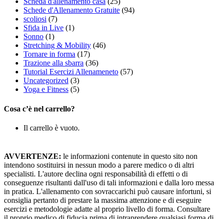
Scheda d'allenamento casa
(25)
Schede d'Allenamento Gratuite
(94)
scoliosi
(7)
Sfida in Live
(1)
Sonno
(1)
Stretching & Mobility
(46)
Tornare in forma
(17)
Trazione alla sbarra
(36)
Tutorial Esercizi Allenameneto
(57)
Uncategorized
(3)
Yoga e Fitness
(5)
Cosa c’è nel carrello?
Il carrello è vuoto.
AVVERTENZE:
le informazioni contenute in questo sito non
intendono sostituirsi in nessun modo a parere medico o di altri
specialisti. L'autore declina ogni responsabilità di effetti o di
conseguenze risultanti dall'uso di tali informazioni e dalla loro messa
in pratica. L'allenamento con sovraccarichi può causare infortuni, si
consiglia pertanto di prestare la massima attenzione e di eseguire
esercizi e metodologie adatte al proprio livello di forma. Consultare
il proprio medico di fiducia prima di intraprendere qualsiasi forma di