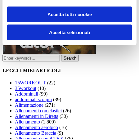
Accetta tutti i cookie
Accetta selezionati
LEGGI I MIEI ARTICOLI
15WORKOUT
(22)
35workout
(10)
Addominali
(99)
addominali scolpiti
(39)
Alimentazione
(271)
Allenamenti con elastici
(26)
Allenamenti in Diretta
(30)
Allenamento
(1.800)
Allenamento aerobico
(16)
Allenamento Braccia
(9)
Allenamento con il TRX
(36)