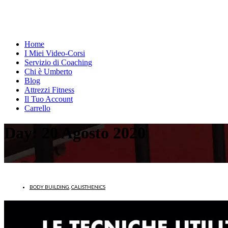
Home
I Miei Video-Corsi
Servizio di Coaching
Chi è Umberto
Blog
Attrezzi Fitness
Il Tuo Account
Carrello
Day:
20 Agosto 2020
BODY BUILDING
,
CALISTHENICS