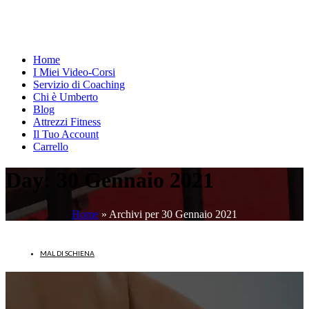
Home
I Miei Video-Corsi
Servizio di Coaching
Chi è Umberto
Blog
Attrezzi Fitness
Il Tuo Account
Carrello
Day:
30 Gennaio 2021
Home
»
Archivi per 30 Gennaio 2021
MAL DI SCHIENA