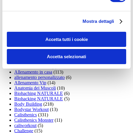
35workout
(10)
Addominali
(99)
addominali scolpiti
(39)
Alimentazione
(271)
Mostra dettagli
Allenamenti con elastici
(26)
Allenamenti in Diretta
(30)
Allenamento
(1.800)
Accetta tutti i cookie
Allenamento aerobico
(16)
Allenamento Braccia
(9)
Allenamento con il TRX
(36)
Allenamento Donne
(75)
Accetta selezionati
Allenamento funzionale
(6)
Allenamento ibrido
(9)
Allenamento in casa
(113)
allenamento personalizzato
(6)
Allenamento Vip
(14)
Anatomia dei Muscoli
(10)
Biohaching NATURALE
(6)
Biohacking NATURALE
(5)
Body Building
(218)
Bodystar Workout
(13)
Calisthenics
(331)
Calisthenics Monster
(11)
caliworkout
(5)
Challenge
(15)