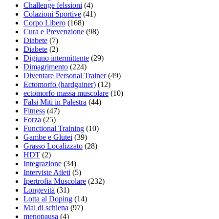
Challenge felssioni
(4)
Colazioni Sportive
(41)
Corpo Libero
(168)
Cura e Prevenzione
(98)
Diabete
(7)
Diabete
(2)
Digiuno intermittente
(29)
Dimagrimento
(224)
Diventare Personal Trainer
(49)
Ectomorfo (hardgainer)
(12)
ectomorfo massa muscolare
(10)
Falsi Miti in Palestra
(44)
Fitness
(47)
Forza
(25)
Functional Training
(10)
Gambe e Glutei
(39)
Grasso Localizzato
(28)
HDT
(2)
Integrazione
(34)
Interviste Atleti
(5)
Ipertrofia Muscolare
(232)
Longevità
(31)
Lotta al Doping
(14)
Mal di schiena
(97)
menopausa
(4)