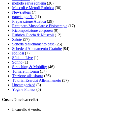
metodo salva schiena
(36)
Muscoli e Metodi Rubrica
(30)
Newsletters
(7)
pancia gonfia
(11)
Preparazione Atletica
(29)
Recupero Muscolare e Fisioterapia
(17)
Ricomposizione corporea
(9)
Rubrica Ciccia & Muscoli
(12)
Salute
(57)
Scheda d'allenamento casa
(25)
Schede d'Allenamento Gratuite
(94)
scoliosi
(7)
Sfida in Live
(1)
Sonno
(1)
Stretching & Mobility
(46)
Tornare in forma
(17)
Trazione alla sbarra
(36)
Tutorial Esercizi Allenameneto
(57)
Uncategorized
(3)
Yoga e Fitness
(5)
Cosa c’è nel carrello?
Il carrello è vuoto.