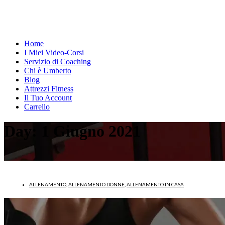
Home
I Miei Video-Corsi
Servizio di Coaching
Chi è Umberto
Blog
Attrezzi Fitness
Il Tuo Account
Carrello
Day:
1 Giugno 2021
ALLENAMENTO
,
ALLENAMENTO DONNE
,
ALLENAMENTO IN CASA