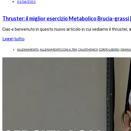
01/06/2021
Thruster: il miglior esercizio Metabolico Brucia-grass
Ciao e benvenuto in questo nuovo articolo in cui vediamo il thruster, a
Leggi tutto
ALLENAMENTO
,
ALLENAMENTO CON IL TRX
,
CALISTHENICS
,
CORPO LIBERO
,
DIMAG