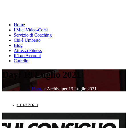
Home
I Miei Video-Corsi
Servizio di Coaching
Chi è Umberto
Blog
Attrezzi Fitness
Il Tuo Account
Carrello
Day:
19 Luglio 2021
Home
»
Archivi per 19 Luglio 2021
ALLENAMENTO