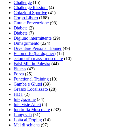
Challenge
(15)
Challenge felssioni
(4)
Colazioni Sportive
(41)
Corpo Libero
(168)
Cura e Prevenzione
(98)
Diabete
(2)
Diabete
(7)
Digiuno intermittente
(29)
Dimagrimento
(224)
Diventare Personal Trainer
(49)
Ectomorfo (hardgainer)
(12)
ectomorfo massa muscolare
(10)
Falsi Miti in Palestra
(44)
Fitness
(47)
Forza
(25)
Functional Training
(10)
Gambe e Glutei
(39)
Grasso Localizzato
(28)
HDT
(2)
Integrazione
(34)
Interviste Atleti
(5)
Ipertrofia Muscolare
(232)
Longevità
(31)
Lotta al Doping
(14)
Mal di schiena
(97)