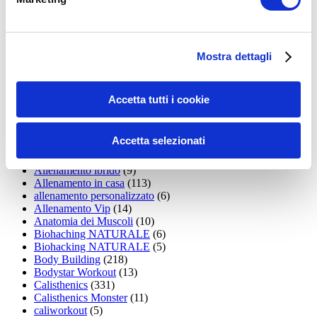
15WORKOUT
(22)
35workout
(10)
Addominali
(99)
addominali scolpiti
(39)
Alimentazione
(271)
Mostra dettagli
Allenamenti con elastici
(26)
Allenamenti in Diretta
(30)
Allenamento
(1.800)
Accetta tutti i cookie
Allenamento aerobico
(16)
Allenamento Braccia
(9)
Allenamento con il TRX
(36)
Accetta selezionati
Allenamento Donne
(75)
Allenamento funzionale
(6)
Allenamento ibrido
(9)
Allenamento in casa
(113)
allenamento personalizzato
(6)
Allenamento Vip
(14)
Anatomia dei Muscoli
(10)
Biohaching NATURALE
(6)
Biohacking NATURALE
(5)
Body Building
(218)
Bodystar Workout
(13)
Calisthenics
(331)
Calisthenics Monster
(11)
caliworkout
(5)