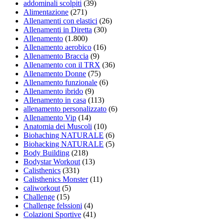
addominali scolpiti
(39)
Alimentazione
(271)
Allenamenti con elastici
(26)
Allenamenti in Diretta
(30)
Allenamento
(1.800)
Allenamento aerobico
(16)
Allenamento Braccia
(9)
Allenamento con il TRX
(36)
Allenamento Donne
(75)
Allenamento funzionale
(6)
Allenamento ibrido
(9)
Allenamento in casa
(113)
allenamento personalizzato
(6)
Allenamento Vip
(14)
Anatomia dei Muscoli
(10)
Biohaching NATURALE
(6)
Biohacking NATURALE
(5)
Body Building
(218)
Bodystar Workout
(13)
Calisthenics
(331)
Calisthenics Monster
(11)
caliworkout
(5)
Challenge
(15)
Challenge felssioni
(4)
Colazioni Sportive
(41)