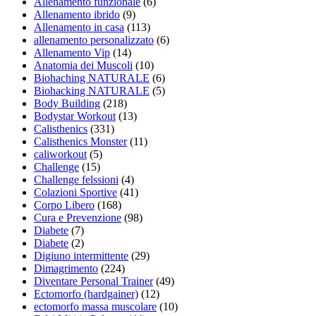
Allenamento funzionale
(6)
Allenamento ibrido
(9)
Allenamento in casa
(113)
allenamento personalizzato
(6)
Allenamento Vip
(14)
Anatomia dei Muscoli
(10)
Biohaching NATURALE
(6)
Biohacking NATURALE
(5)
Body Building
(218)
Bodystar Workout
(13)
Calisthenics
(331)
Calisthenics Monster
(11)
caliworkout
(5)
Challenge
(15)
Challenge felssioni
(4)
Colazioni Sportive
(41)
Corpo Libero
(168)
Cura e Prevenzione
(98)
Diabete
(7)
Diabete
(2)
Digiuno intermittente
(29)
Dimagrimento
(224)
Diventare Personal Trainer
(49)
Ectomorfo (hardgainer)
(12)
ectomorfo massa muscolare
(10)