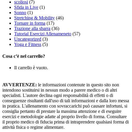
scoliosi
(7)
Sfida in Live
(1)
Sonno
(1)
Stretching & Mobility
(46)
Tornare in forma
(17)
Trazione alla sbarra
(36)
Tutorial Esercizi Allenameneto
(57)
Uncategorized
(3)
Yoga e Fitness
(5)
Cosa c’è nel carrello?
Il carrello è vuoto.
AVVERTENZE:
le informazioni contenute in questo sito non
intendono sostituirsi in nessun modo a parere medico o di altri
specialisti. L'autore declina ogni responsabilità di effetti o di
conseguenze risultanti dall'uso di tali informazioni e dalla loro messa
in pratica. L'allenamento con sovraccarichi può causare infortuni, si
consiglia pertanto di prestare la massima attenzione e di eseguire
esercizi e metodologie adatte al proprio livello di forma. Consultare
il proprio medico di fiducia prima di intraprendere qualsiasi forma di
attività fisica o regime alimentare.