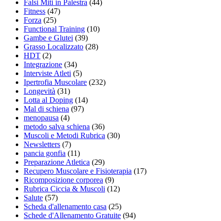
Falsi Miti in Palestra
(44)
Fitness
(47)
Forza
(25)
Functional Training
(10)
Gambe e Glutei
(39)
Grasso Localizzato
(28)
HDT
(2)
Integrazione
(34)
Interviste Atleti
(5)
Ipertrofia Muscolare
(232)
Longevità
(31)
Lotta al Doping
(14)
Mal di schiena
(97)
menopausa
(4)
metodo salva schiena
(36)
Muscoli e Metodi Rubrica
(30)
Newsletters
(7)
pancia gonfia
(11)
Preparazione Atletica
(29)
Recupero Muscolare e Fisioterapia
(17)
Ricomposizione corporea
(9)
Rubrica Ciccia & Muscoli
(12)
Salute
(57)
Scheda d'allenamento casa
(25)
Schede d'Allenamento Gratuite
(94)