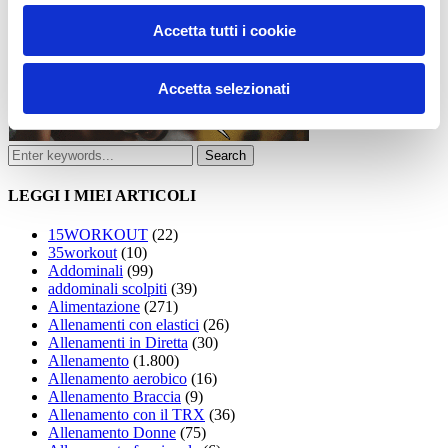
Accetta tutti i cookie
Accetta selezionati
LEGGI I MIEI ARTICOLI
15WORKOUT
(22)
35workout
(10)
Addominali
(99)
addominali scolpiti
(39)
Alimentazione
(271)
Allenamenti con elastici
(26)
Allenamenti in Diretta
(30)
Allenamento
(1.800)
Allenamento aerobico
(16)
Allenamento Braccia
(9)
Allenamento con il TRX
(36)
Allenamento Donne
(75)