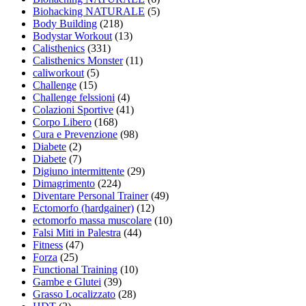
Biohacking NATURALE
(5)
Body Building
(218)
Bodystar Workout
(13)
Calisthenics
(331)
Calisthenics Monster
(11)
caliworkout
(5)
Challenge
(15)
Challenge felssioni
(4)
Colazioni Sportive
(41)
Corpo Libero
(168)
Cura e Prevenzione
(98)
Diabete
(2)
Diabete
(7)
Digiuno intermittente
(29)
Dimagrimento
(224)
Diventare Personal Trainer
(49)
Ectomorfo (hardgainer)
(12)
ectomorfo massa muscolare
(10)
Falsi Miti in Palestra
(44)
Fitness
(47)
Forza
(25)
Functional Training
(10)
Gambe e Glutei
(39)
Grasso Localizzato
(28)