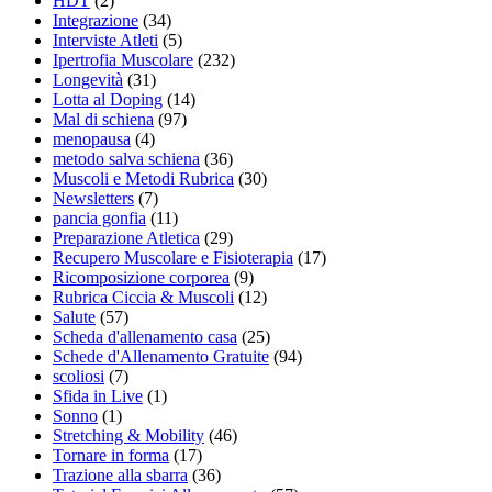
HDT
(2)
Integrazione
(34)
Interviste Atleti
(5)
Ipertrofia Muscolare
(232)
Longevità
(31)
Lotta al Doping
(14)
Mal di schiena
(97)
menopausa
(4)
metodo salva schiena
(36)
Muscoli e Metodi Rubrica
(30)
Newsletters
(7)
pancia gonfia
(11)
Preparazione Atletica
(29)
Recupero Muscolare e Fisioterapia
(17)
Ricomposizione corporea
(9)
Rubrica Ciccia & Muscoli
(12)
Salute
(57)
Scheda d'allenamento casa
(25)
Schede d'Allenamento Gratuite
(94)
scoliosi
(7)
Sfida in Live
(1)
Sonno
(1)
Stretching & Mobility
(46)
Tornare in forma
(17)
Trazione alla sbarra
(36)