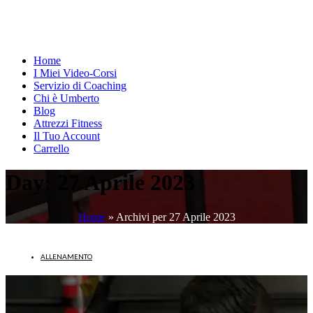
Home
I Miei Video-Corsi
Servizio di Coaching
Chi è Umberto
Blog
Attrezzi Fitness
Il Tuo Account
Carrello
Day:
27 Aprile 2023
Home
»
Archivi per 27 Aprile 2023
ALLENAMENTO