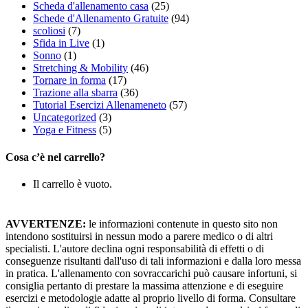
Scheda d'allenamento casa
(25)
Schede d'Allenamento Gratuite
(94)
scoliosi
(7)
Sfida in Live
(1)
Sonno
(1)
Stretching & Mobility
(46)
Tornare in forma
(17)
Trazione alla sbarra
(36)
Tutorial Esercizi Allenameneto
(57)
Uncategorized
(3)
Yoga e Fitness
(5)
Cosa c’è nel carrello?
Il carrello è vuoto.
AVVERTENZE:
le informazioni contenute in questo sito non
intendono sostituirsi in nessun modo a parere medico o di altri
specialisti. L'autore declina ogni responsabilità di effetti o di
conseguenze risultanti dall'uso di tali informazioni e dalla loro messa
in pratica. L'allenamento con sovraccarichi può causare infortuni, si
consiglia pertanto di prestare la massima attenzione e di eseguire
esercizi e metodologie adatte al proprio livello di forma. Consultare