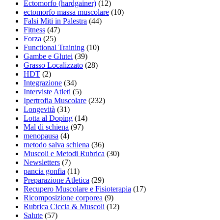
Ectomorfo (hardgainer)
(12)
ectomorfo massa muscolare
(10)
Falsi Miti in Palestra
(44)
Fitness
(47)
Forza
(25)
Functional Training
(10)
Gambe e Glutei
(39)
Grasso Localizzato
(28)
HDT
(2)
Integrazione
(34)
Interviste Atleti
(5)
Ipertrofia Muscolare
(232)
Longevità
(31)
Lotta al Doping
(14)
Mal di schiena
(97)
menopausa
(4)
metodo salva schiena
(36)
Muscoli e Metodi Rubrica
(30)
Newsletters
(7)
pancia gonfia
(11)
Preparazione Atletica
(29)
Recupero Muscolare e Fisioterapia
(17)
Ricomposizione corporea
(9)
Rubrica Ciccia & Muscoli
(12)
Salute
(57)