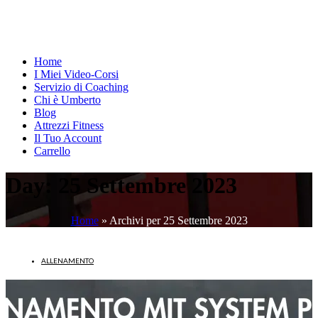
Home
I Miei Video-Corsi
Servizio di Coaching
Chi è Umberto
Blog
Attrezzi Fitness
Il Tuo Account
Carrello
Day:
25 Settembre 2023
Home
»
Archivi per 25 Settembre 2023
ALLENAMENTO