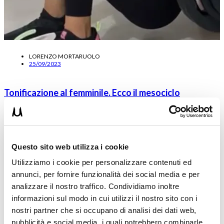
LORENZO MORTARUOLO
25/09/2023
Tonificazione al femminile. Ecco il mesociclo
completo che puoi mettere in pratica da subito
Oggi il Coach Lorenzo Mortaruolo ti illustrerà un mesociclo
completo di tonificazione al femminile, che puoi mettere in pratica
da…
Questo sito web utilizza i cookie
Leggi tutto
Utilizziamo i cookie per personalizzare contenuti ed
annunci, per fornire funzionalità dei social media e per
analizzare il nostro traffico. Condividiamo inoltre
informazioni sul modo in cui utilizzi il nostro sito con i
nostri partner che si occupano di analisi dei dati web,
pubblicità e social media, i quali potrebbero combinarle