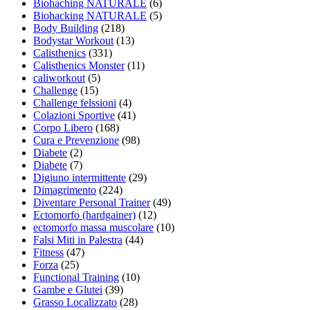
Biohaching NATURALE
(6)
Biohacking NATURALE
(5)
Body Building
(218)
Bodystar Workout
(13)
Calisthenics
(331)
Calisthenics Monster
(11)
caliworkout
(5)
Challenge
(15)
Challenge felssioni
(4)
Colazioni Sportive
(41)
Corpo Libero
(168)
Cura e Prevenzione
(98)
Diabete
(2)
Diabete
(7)
Digiuno intermittente
(29)
Dimagrimento
(224)
Diventare Personal Trainer
(49)
Ectomorfo (hardgainer)
(12)
ectomorfo massa muscolare
(10)
Falsi Miti in Palestra
(44)
Fitness
(47)
Forza
(25)
Functional Training
(10)
Gambe e Glutei
(39)
Grasso Localizzato
(28)