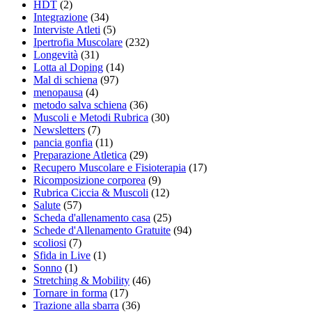
HDT
(2)
Integrazione
(34)
Interviste Atleti
(5)
Ipertrofia Muscolare
(232)
Longevità
(31)
Lotta al Doping
(14)
Mal di schiena
(97)
menopausa
(4)
metodo salva schiena
(36)
Muscoli e Metodi Rubrica
(30)
Newsletters
(7)
pancia gonfia
(11)
Preparazione Atletica
(29)
Recupero Muscolare e Fisioterapia
(17)
Ricomposizione corporea
(9)
Rubrica Ciccia & Muscoli
(12)
Salute
(57)
Scheda d'allenamento casa
(25)
Schede d'Allenamento Gratuite
(94)
scoliosi
(7)
Sfida in Live
(1)
Sonno
(1)
Stretching & Mobility
(46)
Tornare in forma
(17)
Trazione alla sbarra
(36)