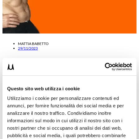
MATTIA BABETTO
29/11/2023
Ectomorfo Massa Muscolare: BODYBUILDING o
CALISTHENICS?
Ciao e benvenuto in questo nuovo articolo in cui parliamo di
Questo sito web utilizza i cookie
“Ectomorfo Massa muscolare: BODYBUILDING o CALISTHENICS?”.
Utilizziamo i cookie per personalizzare contenuti ed
…
Leggi tutto
annunci, per fornire funzionalità dei social media e per
analizzare il nostro traffico. Condividiamo inoltre
informazioni sul modo in cui utilizzi il nostro sito con i
nostri partner che si occupano di analisi dei dati web,
pubblicità e social media, i quali potrebbero combinarle