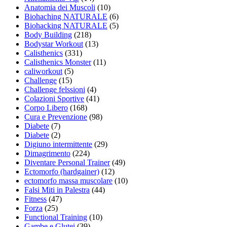
Anatomia dei Muscoli
(10)
Biohaching NATURALE
(6)
Biohacking NATURALE
(5)
Body Building
(218)
Bodystar Workout
(13)
Calisthenics
(331)
Calisthenics Monster
(11)
caliworkout
(5)
Challenge
(15)
Challenge felssioni
(4)
Colazioni Sportive
(41)
Corpo Libero
(168)
Cura e Prevenzione
(98)
Diabete
(7)
Diabete
(2)
Digiuno intermittente
(29)
Dimagrimento
(224)
Diventare Personal Trainer
(49)
Ectomorfo (hardgainer)
(12)
ectomorfo massa muscolare
(10)
Falsi Miti in Palestra
(44)
Fitness
(47)
Forza
(25)
Functional Training
(10)
Gambe e Glutei
(39)