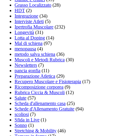
Grasso Localizzato
(28)
HDT
(2)
Integrazione
(34)
Interviste Atleti
(5)
Ipertrofia Muscolare
(232)
Longevità
(31)
Lotta al Doping
(14)
Mal di schiena
(97)
menopausa
(4)
metodo salva schiena
(36)
Muscoli e Metodi Rubrica
(30)
Newsletters
(7)
pancia gonfia
(11)
Preparazione Atletica
(29)
Recupero Muscolare e Fisioterapia
(17)
Ricomposizione corporea
(9)
Rubrica Ciccia & Muscoli
(12)
Salute
(57)
Scheda d'allenamento casa
(25)
Schede d'Allenamento Gratuite
(94)
scoliosi
(7)
Sfida in Live
(1)
Sonno
(1)
Stretching & Mobility
(46)