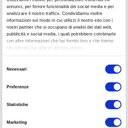
annunci, per fornire funzionalità dei social media e per
ALLENATI CON ME!
analizzare il nostro traffico. Condividiamo inoltre
informazioni sul modo in cui utilizzi il nostro sito con i
nostri partner che si occupano di analisi dei dati web,
pubblicità e social media, i quali potrebbero combinarle
con altre informazioni che hai fornito loro o che hanno
raccolto dal tuo utilizzo dei loro servizi.
Selezione
Necessari
del
consenso
Preferenze
Statistiche
LEGGI I MIEI ARTICOLI
15WORKOUT
(22)
Marketing
35workout
(10)