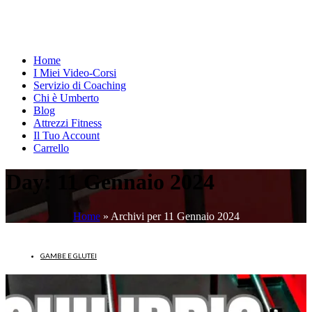
Home
I Miei Video-Corsi
Servizio di Coaching
Chi è Umberto
Blog
Attrezzi Fitness
Il Tuo Account
Carrello
Day:
11 Gennaio 2024
Home
»
Archivi per 11 Gennaio 2024
GAMBE E GLUTEI