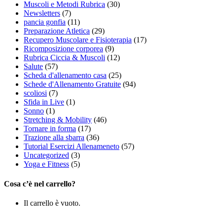
Muscoli e Metodi Rubrica
(30)
Newsletters
(7)
pancia gonfia
(11)
Preparazione Atletica
(29)
Recupero Muscolare e Fisioterapia
(17)
Ricomposizione corporea
(9)
Rubrica Ciccia & Muscoli
(12)
Salute
(57)
Scheda d'allenamento casa
(25)
Schede d'Allenamento Gratuite
(94)
scoliosi
(7)
Sfida in Live
(1)
Sonno
(1)
Stretching & Mobility
(46)
Tornare in forma
(17)
Trazione alla sbarra
(36)
Tutorial Esercizi Allenameneto
(57)
Uncategorized
(3)
Yoga e Fitness
(5)
Cosa c’è nel carrello?
Il carrello è vuoto.