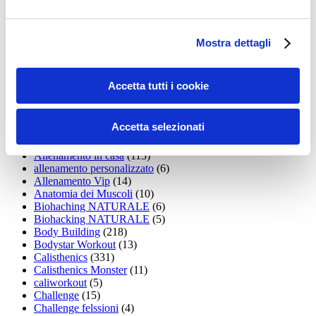
Addominali
(99)
addominali scolpiti
(39)
Alimentazione
(271)
Allenamenti con elastici
(26)
Mostra dettagli
Allenamenti in Diretta
(30)
Allenamento
(1.800)
Allenamento aerobico
(16)
Accetta tutti i cookie
Allenamento Braccia
(9)
Allenamento con il TRX
(36)
Allenamento Donne
(75)
Accetta selezionati
Allenamento funzionale
(6)
Allenamento ibrido
(9)
Allenamento in casa
(113)
allenamento personalizzato
(6)
Allenamento Vip
(14)
Anatomia dei Muscoli
(10)
Biohaching NATURALE
(6)
Biohacking NATURALE
(5)
Body Building
(218)
Bodystar Workout
(13)
Calisthenics
(331)
Calisthenics Monster
(11)
caliworkout
(5)
Challenge
(15)
Challenge felssioni
(4)