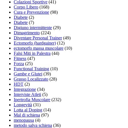
Colazioni Sportive
(41)
Corpo Libero
(168)
Cura e Prevenzione
(98)
Diabete
(2)
Diabete
(7)
Digiuno intermittente
(29)
Dimagrimento
(224)
Diventare Personal Trainer
(49)
Ectomorfo (hardgainer)
(12)
ectomorfo massa muscolare
(10)
Falsi Miti in Palestra
(44)
Fitness
(47)
Forza
(25)
Functional Training
(10)
Gambe e Glutei
(39)
Grasso Localizzato
(28)
HDT
(2)
Integrazione
(34)
Interviste Atleti
(5)
Ipertrofia Muscolare
(232)
Longevità
(31)
Lotta al Doping
(14)
Mal di schiena
(97)
menopausa
(4)
metodo salva schiena
(36)