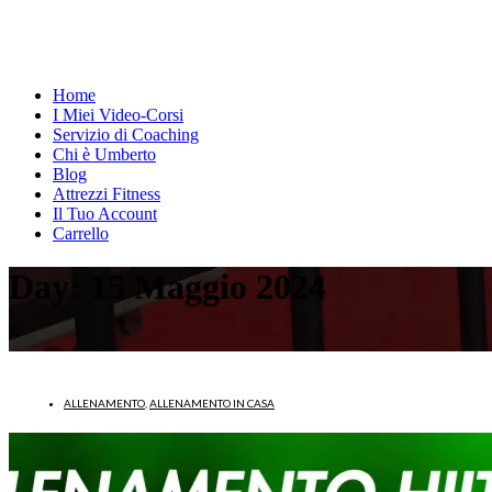
Home
I Miei Video-Corsi
Servizio di Coaching
Chi è Umberto
Blog
Attrezzi Fitness
Il Tuo Account
Carrello
Day:
15 Maggio 2024
ALLENAMENTO
,
ALLENAMENTO IN CASA