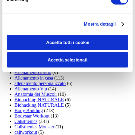
15WORKOUT
(22)
35workout
(10)
Addominali
(99)
addominali scolpiti
(39)
Alimentazione
(271)
Mostra dettagli
Allenamenti con elastici
(26)
Allenamenti in Diretta
(30)
Allenamento
(1.800)
Accetta tutti i cookie
Allenamento aerobico
(16)
Allenamento Braccia
(9)
Allenamento con il TRX
(36)
Accetta selezionati
Allenamento Donne
(75)
Allenamento funzionale
(6)
Allenamento ibrido
(9)
Allenamento in casa
(113)
allenamento personalizzato
(6)
Allenamento Vip
(14)
Anatomia dei Muscoli
(10)
Biohaching NATURALE
(6)
Biohacking NATURALE
(5)
Body Building
(218)
Bodystar Workout
(13)
Calisthenics
(331)
Calisthenics Monster
(11)
caliworkout
(5)