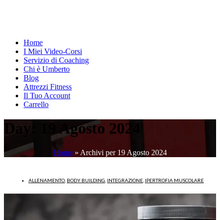
Home
I Miei Video-Corsi
Servizio di Coaching
Chi è Umberto
Blog
Attrezzi Fitness
Il Tuo Account
Carrello
Day:
19 Agosto 2024
Home
»
Archivi per 19 Agosto 2024
ALLENAMENTO
,
BODY BUILDING
,
INTEGRAZIONE
,
IPERTROFIA MUSCOLARE