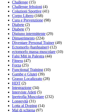
Challenge
(15)
Challenge felssioni
(4)
Colazioni Sportive
(41)
Corpo Libero
(168)
Cura e Prevenzione
(98)
Diabete
(2)
Diabete
(7)
Digiuno intermittente
(29)
Dimagrimento
(224)
Diventare Personal Trainer
(49)
Ectomorfo (hardgainer)
(12)
ectomorfo massa muscolare
(10)
Falsi Miti in Palestra
(44)
Fitness
(47)
Forza
(25)
Functional Training
(10)
Gambe e Glutei
(39)
Grasso Localizzato
(28)
HDT
(2)
Integrazione
(34)
Interviste Atleti
(5)
Ipertrofia Muscolare
(232)
Longevità
(31)
Lotta al Doping
(14)
Mal di schiena
(97)