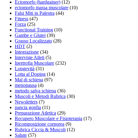
Ectomorfo (hardgainer)
(12)
ectomorfo massa muscolare
(10)
Falsi Miti in Palestra
(44)
Fitness
(47)
Forza
(25)
Functional Training
(10)
Gambe e Glutei
(39)
Grasso Localizzato
(28)
HDT
(2)
Integrazione
(34)
Interviste Atleti
(5)
Ipertrofia Muscolare
(232)
Longevità
(31)
Lotta al Doping
(14)
Mal di schiena
(97)
menopausa
(4)
metodo salva schiena
(36)
Muscoli e Metodi Rubrica
(30)
Newsletters
(7)
pancia gonfia
(11)
Preparazione Atletica
(29)
Recupero Muscolare e Fisioterapia
(17)
Ricomposizione corporea
(9)
Rubrica Ciccia & Muscoli
(12)
Salute
(57)