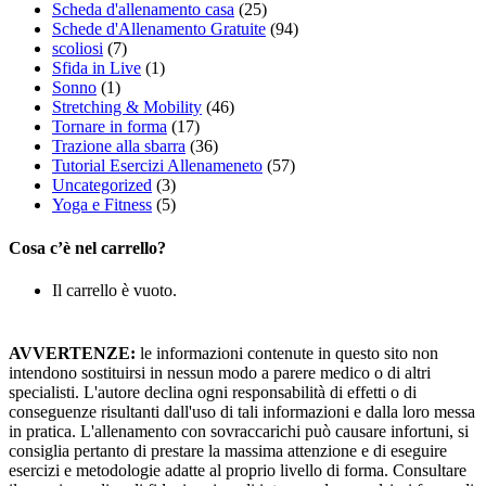
Scheda d'allenamento casa
(25)
Schede d'Allenamento Gratuite
(94)
scoliosi
(7)
Sfida in Live
(1)
Sonno
(1)
Stretching & Mobility
(46)
Tornare in forma
(17)
Trazione alla sbarra
(36)
Tutorial Esercizi Allenameneto
(57)
Uncategorized
(3)
Yoga e Fitness
(5)
Cosa c’è nel carrello?
Il carrello è vuoto.
AVVERTENZE:
le informazioni contenute in questo sito non
intendono sostituirsi in nessun modo a parere medico o di altri
specialisti. L'autore declina ogni responsabilità di effetti o di
conseguenze risultanti dall'uso di tali informazioni e dalla loro messa
in pratica. L'allenamento con sovraccarichi può causare infortuni, si
consiglia pertanto di prestare la massima attenzione e di eseguire
esercizi e metodologie adatte al proprio livello di forma. Consultare