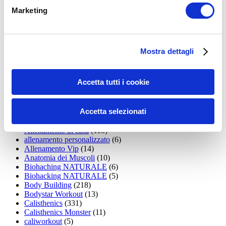
15WORKOUT
(22)
Marketing
35workout
(10)
Addominali
(99)
addominali scolpiti
(39)
Alimentazione
(271)
Allenamenti con elastici
(26)
Mostra dettagli
Allenamenti in Diretta
(30)
Allenamento
(1.800)
Allenamento aerobico
(16)
Accetta tutti i cookie
Allenamento Braccia
(9)
Allenamento con il TRX
(36)
Allenamento Donne
(75)
Accetta selezionati
Allenamento funzionale
(6)
Allenamento ibrido
(9)
Allenamento in casa
(113)
allenamento personalizzato
(6)
Allenamento Vip
(14)
Anatomia dei Muscoli
(10)
Biohaching NATURALE
(6)
Biohacking NATURALE
(5)
Body Building
(218)
Bodystar Workout
(13)
Calisthenics
(331)
Calisthenics Monster
(11)
caliworkout
(5)