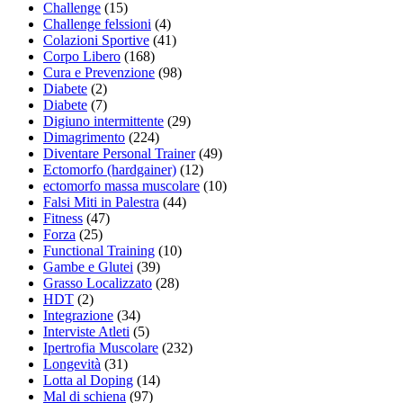
Challenge
(15)
Challenge felssioni
(4)
Colazioni Sportive
(41)
Corpo Libero
(168)
Cura e Prevenzione
(98)
Diabete
(2)
Diabete
(7)
Digiuno intermittente
(29)
Dimagrimento
(224)
Diventare Personal Trainer
(49)
Ectomorfo (hardgainer)
(12)
ectomorfo massa muscolare
(10)
Falsi Miti in Palestra
(44)
Fitness
(47)
Forza
(25)
Functional Training
(10)
Gambe e Glutei
(39)
Grasso Localizzato
(28)
HDT
(2)
Integrazione
(34)
Interviste Atleti
(5)
Ipertrofia Muscolare
(232)
Longevità
(31)
Lotta al Doping
(14)
Mal di schiena
(97)