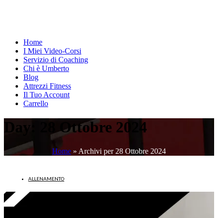
Home
I Miei Video-Corsi
Servizio di Coaching
Chi è Umberto
Blog
Attrezzi Fitness
Il Tuo Account
Carrello
Day:
28 Ottobre 2024
Home
»
Archivi per 28 Ottobre 2024
ALLENAMENTO