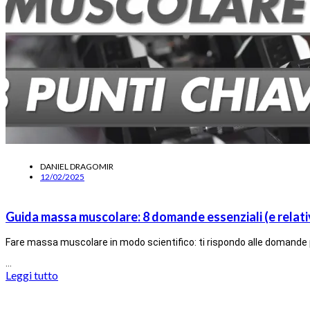
DANIEL DRAGOMIR
12/02/2025
Guida massa muscolare: 8 domande essenziali (e relati
Fare massa muscolare in modo scientifico: ti rispondo alle domande 
…
Leggi tutto