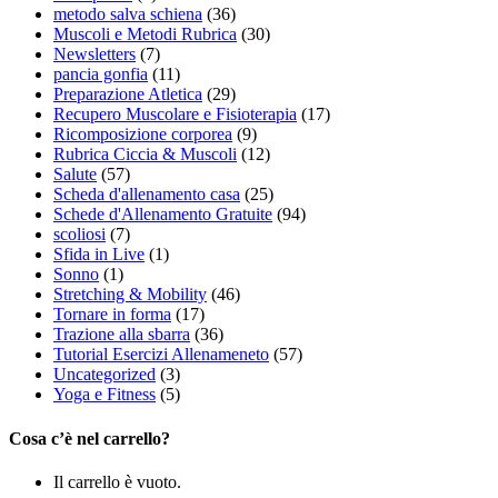
metodo salva schiena
(36)
Muscoli e Metodi Rubrica
(30)
Newsletters
(7)
pancia gonfia
(11)
Preparazione Atletica
(29)
Recupero Muscolare e Fisioterapia
(17)
Ricomposizione corporea
(9)
Rubrica Ciccia & Muscoli
(12)
Salute
(57)
Scheda d'allenamento casa
(25)
Schede d'Allenamento Gratuite
(94)
scoliosi
(7)
Sfida in Live
(1)
Sonno
(1)
Stretching & Mobility
(46)
Tornare in forma
(17)
Trazione alla sbarra
(36)
Tutorial Esercizi Allenameneto
(57)
Uncategorized
(3)
Yoga e Fitness
(5)
Cosa c’è nel carrello?
Il carrello è vuoto.