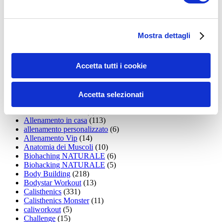
35workout
(10)
Addominali
(99)
addominali scolpiti
(39)
Alimentazione
(271)
Mostra dettagli
Allenamenti con elastici
(26)
Allenamenti in Diretta
(30)
Allenamento
(1.800)
Accetta tutti i cookie
Allenamento aerobico
(16)
Allenamento Braccia
(9)
Allenamento con il TRX
(36)
Allenamento Donne
(75)
Accetta selezionati
Allenamento funzionale
(6)
Allenamento ibrido
(9)
Allenamento in casa
(113)
allenamento personalizzato
(6)
Allenamento Vip
(14)
Anatomia dei Muscoli
(10)
Biohaching NATURALE
(6)
Biohacking NATURALE
(5)
Body Building
(218)
Bodystar Workout
(13)
Calisthenics
(331)
Calisthenics Monster
(11)
caliworkout
(5)
Challenge
(15)