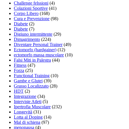
Challenge felssioni
(4)
Colazioni Sportive
(41)
Corpo Libero
(168)
Cura e Prevenzione
(98)
Diabete
(2)
Diabete
(7)
Digiuno intermittente
(29)
Dimagrimento
(224)
Diventare Personal Trainer
(49)
Ectomorfo (hardgainer)
(12)
ectomorfo massa muscolare
(10)
Falsi Miti in Palestra
(44)
Fitness
(47)
Forza
(25)
Functional Training
(10)
Gambe e Glutei
(39)
Grasso Localizzato
(28)
HDT
(2)
Integrazione
(34)
Interviste Atleti
(5)
Ipertrofia Muscolare
(232)
Longevità
(31)
Lotta al Doping
(14)
Mal di schiena
(97)
menopausa
(4)