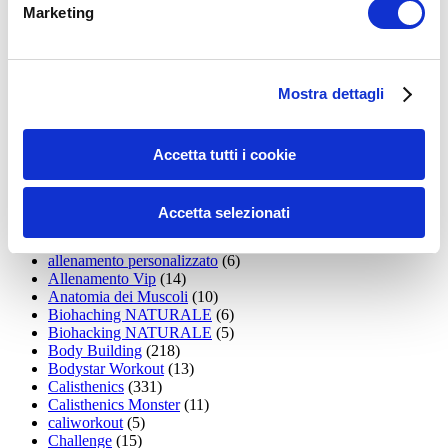
35workout
(10)
Marketing
Addominali
(99)
addominali scolpiti
(39)
Alimentazione
(271)
Allenamenti con elastici
(26)
Mostra dettagli
Allenamenti in Diretta
(30)
Allenamento
(1.800)
Allenamento aerobico
(16)
Allenamento Braccia
(9)
Accetta tutti i cookie
Allenamento con il TRX
(36)
Allenamento Donne
(75)
Allenamento funzionale
(6)
Accetta selezionati
Allenamento ibrido
(9)
Allenamento in casa
(113)
allenamento personalizzato
(6)
Allenamento Vip
(14)
Anatomia dei Muscoli
(10)
Biohaching NATURALE
(6)
Biohacking NATURALE
(5)
Body Building
(218)
Bodystar Workout
(13)
Calisthenics
(331)
Calisthenics Monster
(11)
caliworkout
(5)
Challenge
(15)