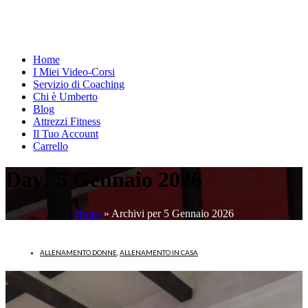
Home
I Miei Video-Corsi
Servizio di Coaching
Chi è Umberto
Blog
Attrezzi Fitness
Il Tuo Account
Carrello
Day:
5 Gennaio 2026
Home
»
Archivi per 5 Gennaio 2026
ALLENAMENTO DONNE
,
ALLENAMENTO IN CASA