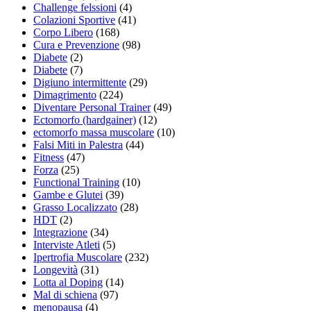
Challenge felssioni
(4)
Colazioni Sportive
(41)
Corpo Libero
(168)
Cura e Prevenzione
(98)
Diabete
(2)
Diabete
(7)
Digiuno intermittente
(29)
Dimagrimento
(224)
Diventare Personal Trainer
(49)
Ectomorfo (hardgainer)
(12)
ectomorfo massa muscolare
(10)
Falsi Miti in Palestra
(44)
Fitness
(47)
Forza
(25)
Functional Training
(10)
Gambe e Glutei
(39)
Grasso Localizzato
(28)
HDT
(2)
Integrazione
(34)
Interviste Atleti
(5)
Ipertrofia Muscolare
(232)
Longevità
(31)
Lotta al Doping
(14)
Mal di schiena
(97)
menopausa
(4)