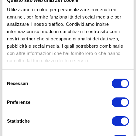
Questo sito web utilizza i cookie
Utilizziamo i cookie per personalizzare contenuti ed
annunci, per fornire funzionalità dei social media e per
ALLENATI CON ME!
analizzare il nostro traffico. Condividiamo inoltre
informazioni sul modo in cui utilizzi il nostro sito con i
nostri partner che si occupano di analisi dei dati web,
pubblicità e social media, i quali potrebbero combinarle
con altre informazioni che hai fornito loro o che hanno
raccolto dal tuo utilizzo dei loro servizi.
Selezione
Necessari
del
consenso
Preferenze
Statistiche
LEGGI I MIEI ARTICOLI
15WORKOUT
(22)