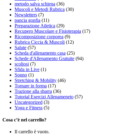
metodo salva schiena
(36)
Muscoli e Metodi Rubrica
(30)
Newsletters
(7)
pancia gonfia
(11)
Preparazione Atletica
(29)
Recupero Muscolare e Fisioterapia
(17)
Ricomposizione corporea
(9)
Rubrica Ciccia & Muscoli
(12)
Salute
(57)
Scheda d'allenamento casa
(25)
Schede d'Allenamento Gratuite
(94)
scoliosi
(7)
Sfida in Live
(1)
Sonno
(1)
Stretching & Mobility
(46)
Tornare in forma
(17)
Trazione alla sbarra
(36)
Tutorial Esercizi Allenameneto
(57)
Uncategorized
(3)
Yoga e Fitness
(5)
Cosa c’è nel carrello?
Il carrello è vuoto.