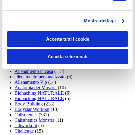
35workout
(10)
Addominali
(99)
addominali scolpiti
(39)
Alimentazione
(271)
Mostra dettagli
Allenamenti con elastici
(26)
Allenamenti in Diretta
(30)
Allenamento
(1.800)
Allenamento aerobico
(16)
Accetta tutti i cookie
Allenamento Braccia
(9)
Allenamento con il TRX
(36)
Allenamento Donne
(75)
Accetta selezionati
Allenamento funzionale
(6)
Allenamento ibrido
(9)
Allenamento in casa
(113)
allenamento personalizzato
(6)
Allenamento Vip
(14)
Anatomia dei Muscoli
(10)
Biohaching NATURALE
(6)
Biohacking NATURALE
(5)
Body Building
(218)
Bodystar Workout
(13)
Calisthenics
(331)
Calisthenics Monster
(11)
caliworkout
(5)
Challenge
(15)