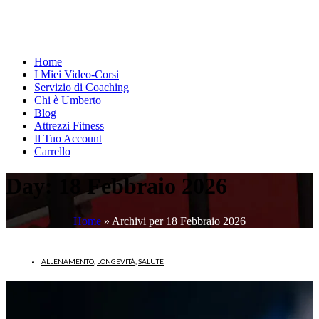
Home
I Miei Video-Corsi
Servizio di Coaching
Chi è Umberto
Blog
Attrezzi Fitness
Il Tuo Account
Carrello
Day:
18 Febbraio 2026
Home
»
Archivi per 18 Febbraio 2026
ALLENAMENTO
,
LONGEVITÀ
,
SALUTE