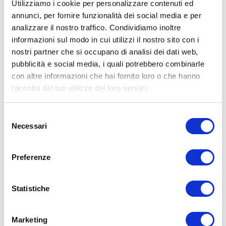
Utilizziamo i cookie per personalizzare contenuti ed
annunci, per fornire funzionalità dei social media e per
analizzare il nostro traffico. Condividiamo inoltre
ALLENATI CON ME!
informazioni sul modo in cui utilizzi il nostro sito con i
nostri partner che si occupano di analisi dei dati web,
pubblicità e social media, i quali potrebbero combinarle
con altre informazioni che hai fornito loro o che hanno
raccolto dal tuo utilizzo dei loro servizi.
Selezione
Necessari
del
consenso
Preferenze
Statistiche
LEGGI I MIEI ARTICOLI
15WORKOUT
(22)
Marketing