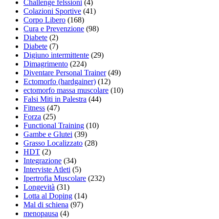
Challenge felssioni
(4)
Colazioni Sportive
(41)
Corpo Libero
(168)
Cura e Prevenzione
(98)
Diabete
(2)
Diabete
(7)
Digiuno intermittente
(29)
Dimagrimento
(224)
Diventare Personal Trainer
(49)
Ectomorfo (hardgainer)
(12)
ectomorfo massa muscolare
(10)
Falsi Miti in Palestra
(44)
Fitness
(47)
Forza
(25)
Functional Training
(10)
Gambe e Glutei
(39)
Grasso Localizzato
(28)
HDT
(2)
Integrazione
(34)
Interviste Atleti
(5)
Ipertrofia Muscolare
(232)
Longevità
(31)
Lotta al Doping
(14)
Mal di schiena
(97)
menopausa
(4)