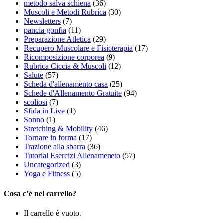
metodo salva schiena
(36)
Muscoli e Metodi Rubrica
(30)
Newsletters
(7)
pancia gonfia
(11)
Preparazione Atletica
(29)
Recupero Muscolare e Fisioterapia
(17)
Ricomposizione corporea
(9)
Rubrica Ciccia & Muscoli
(12)
Salute
(57)
Scheda d'allenamento casa
(25)
Schede d'Allenamento Gratuite
(94)
scoliosi
(7)
Sfida in Live
(1)
Sonno
(1)
Stretching & Mobility
(46)
Tornare in forma
(17)
Trazione alla sbarra
(36)
Tutorial Esercizi Allenameneto
(57)
Uncategorized
(3)
Yoga e Fitness
(5)
Cosa c’è nel carrello?
Il carrello è vuoto.