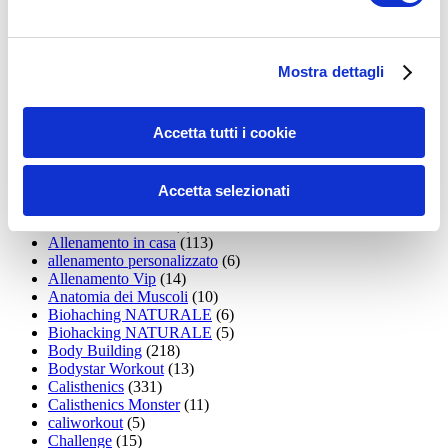
35workout
(10)
Addominali
(99)
addominali scolpiti
(39)
Alimentazione
(271)
Mostra dettagli
Allenamenti con elastici
(26)
Allenamenti in Diretta
(30)
Allenamento
(1.800)
Accetta tutti i cookie
Allenamento aerobico
(16)
Allenamento Braccia
(9)
Allenamento con il TRX
(36)
Allenamento Donne
(75)
Accetta selezionati
Allenamento funzionale
(6)
Allenamento ibrido
(9)
Allenamento in casa
(113)
allenamento personalizzato
(6)
Allenamento Vip
(14)
Anatomia dei Muscoli
(10)
Biohaching NATURALE
(6)
Biohacking NATURALE
(5)
Body Building
(218)
Bodystar Workout
(13)
Calisthenics
(331)
Calisthenics Monster
(11)
caliworkout
(5)
Challenge
(15)