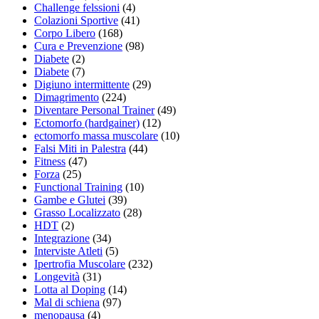
Challenge felssioni
(4)
Colazioni Sportive
(41)
Corpo Libero
(168)
Cura e Prevenzione
(98)
Diabete
(2)
Diabete
(7)
Digiuno intermittente
(29)
Dimagrimento
(224)
Diventare Personal Trainer
(49)
Ectomorfo (hardgainer)
(12)
ectomorfo massa muscolare
(10)
Falsi Miti in Palestra
(44)
Fitness
(47)
Forza
(25)
Functional Training
(10)
Gambe e Glutei
(39)
Grasso Localizzato
(28)
HDT
(2)
Integrazione
(34)
Interviste Atleti
(5)
Ipertrofia Muscolare
(232)
Longevità
(31)
Lotta al Doping
(14)
Mal di schiena
(97)
menopausa
(4)