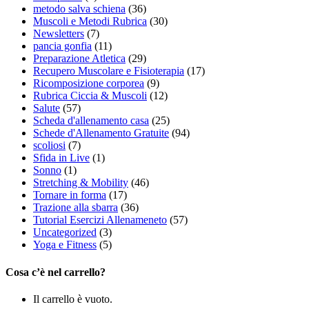
metodo salva schiena
(36)
Muscoli e Metodi Rubrica
(30)
Newsletters
(7)
pancia gonfia
(11)
Preparazione Atletica
(29)
Recupero Muscolare e Fisioterapia
(17)
Ricomposizione corporea
(9)
Rubrica Ciccia & Muscoli
(12)
Salute
(57)
Scheda d'allenamento casa
(25)
Schede d'Allenamento Gratuite
(94)
scoliosi
(7)
Sfida in Live
(1)
Sonno
(1)
Stretching & Mobility
(46)
Tornare in forma
(17)
Trazione alla sbarra
(36)
Tutorial Esercizi Allenameneto
(57)
Uncategorized
(3)
Yoga e Fitness
(5)
Cosa c’è nel carrello?
Il carrello è vuoto.