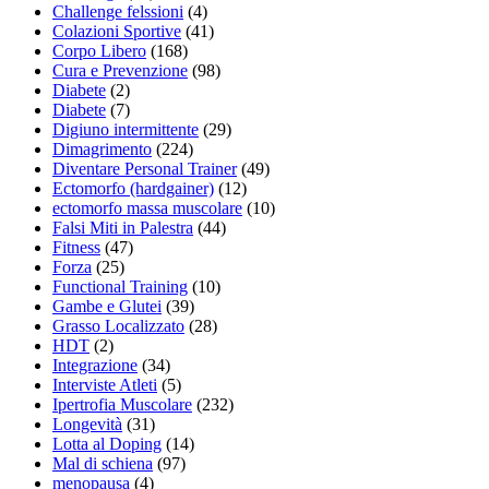
Challenge felssioni
(4)
Colazioni Sportive
(41)
Corpo Libero
(168)
Cura e Prevenzione
(98)
Diabete
(2)
Diabete
(7)
Digiuno intermittente
(29)
Dimagrimento
(224)
Diventare Personal Trainer
(49)
Ectomorfo (hardgainer)
(12)
ectomorfo massa muscolare
(10)
Falsi Miti in Palestra
(44)
Fitness
(47)
Forza
(25)
Functional Training
(10)
Gambe e Glutei
(39)
Grasso Localizzato
(28)
HDT
(2)
Integrazione
(34)
Interviste Atleti
(5)
Ipertrofia Muscolare
(232)
Longevità
(31)
Lotta al Doping
(14)
Mal di schiena
(97)
menopausa
(4)