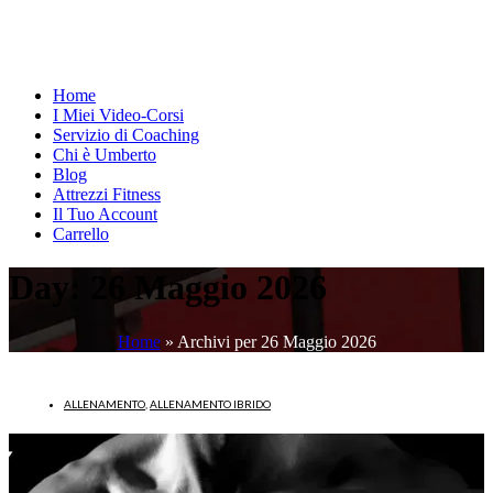
Home
I Miei Video-Corsi
Servizio di Coaching
Chi è Umberto
Blog
Attrezzi Fitness
Il Tuo Account
Carrello
Day:
26 Maggio 2026
Home
»
Archivi per 26 Maggio 2026
ALLENAMENTO
,
ALLENAMENTO IBRIDO