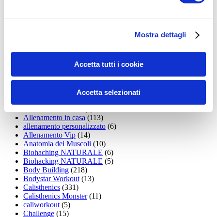
35workout
(10)
Addominali
(99)
addominali scolpiti
(39)
Alimentazione
(271)
Mostra dettagli
Allenamenti con elastici
(26)
Allenamenti in Diretta
(30)
Allenamento
(1.800)
Accetta tutti i cookie
Allenamento aerobico
(16)
Allenamento Braccia
(9)
Allenamento con il TRX
(36)
Allenamento Donne
(75)
Accetta selezionati
Allenamento funzionale
(6)
Allenamento ibrido
(9)
Allenamento in casa
(113)
allenamento personalizzato
(6)
Allenamento Vip
(14)
Anatomia dei Muscoli
(10)
Biohaching NATURALE
(6)
Biohacking NATURALE
(5)
Body Building
(218)
Bodystar Workout
(13)
Calisthenics
(331)
Calisthenics Monster
(11)
caliworkout
(5)
Challenge
(15)