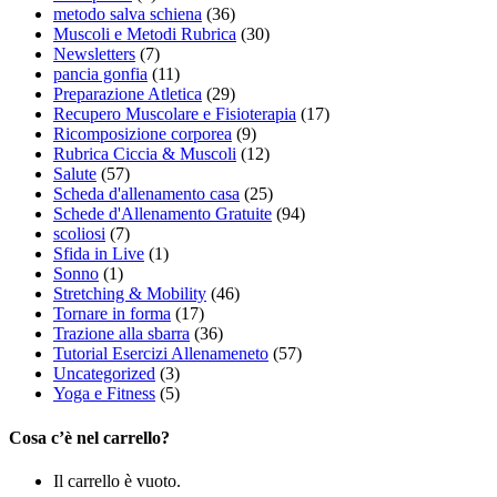
metodo salva schiena
(36)
Muscoli e Metodi Rubrica
(30)
Newsletters
(7)
pancia gonfia
(11)
Preparazione Atletica
(29)
Recupero Muscolare e Fisioterapia
(17)
Ricomposizione corporea
(9)
Rubrica Ciccia & Muscoli
(12)
Salute
(57)
Scheda d'allenamento casa
(25)
Schede d'Allenamento Gratuite
(94)
scoliosi
(7)
Sfida in Live
(1)
Sonno
(1)
Stretching & Mobility
(46)
Tornare in forma
(17)
Trazione alla sbarra
(36)
Tutorial Esercizi Allenameneto
(57)
Uncategorized
(3)
Yoga e Fitness
(5)
Cosa c’è nel carrello?
Il carrello è vuoto.