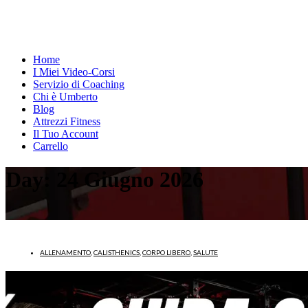
Home
I Miei Video-Corsi
Servizio di Coaching
Chi è Umberto
Blog
Attrezzi Fitness
Il Tuo Account
Carrello
Day:
24 Giugno 2026
ALLENAMENTO
,
CALISTHENICS
,
CORPO LIBERO
,
SALUTE