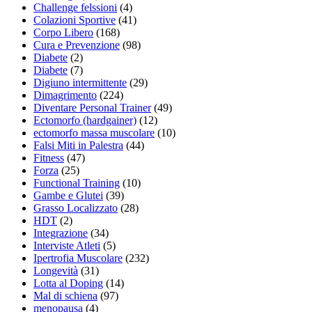
Challenge felssioni
(4)
Colazioni Sportive
(41)
Corpo Libero
(168)
Cura e Prevenzione
(98)
Diabete
(2)
Diabete
(7)
Digiuno intermittente
(29)
Dimagrimento
(224)
Diventare Personal Trainer
(49)
Ectomorfo (hardgainer)
(12)
ectomorfo massa muscolare
(10)
Falsi Miti in Palestra
(44)
Fitness
(47)
Forza
(25)
Functional Training
(10)
Gambe e Glutei
(39)
Grasso Localizzato
(28)
HDT
(2)
Integrazione
(34)
Interviste Atleti
(5)
Ipertrofia Muscolare
(232)
Longevità
(31)
Lotta al Doping
(14)
Mal di schiena
(97)
menopausa
(4)