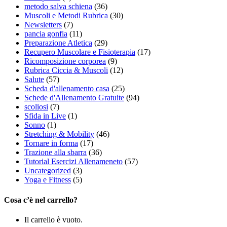
metodo salva schiena
(36)
Muscoli e Metodi Rubrica
(30)
Newsletters
(7)
pancia gonfia
(11)
Preparazione Atletica
(29)
Recupero Muscolare e Fisioterapia
(17)
Ricomposizione corporea
(9)
Rubrica Ciccia & Muscoli
(12)
Salute
(57)
Scheda d'allenamento casa
(25)
Schede d'Allenamento Gratuite
(94)
scoliosi
(7)
Sfida in Live
(1)
Sonno
(1)
Stretching & Mobility
(46)
Tornare in forma
(17)
Trazione alla sbarra
(36)
Tutorial Esercizi Allenameneto
(57)
Uncategorized
(3)
Yoga e Fitness
(5)
Cosa c’è nel carrello?
Il carrello è vuoto.