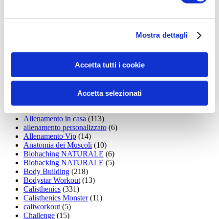
35workout
(10)
Addominali
(99)
addominali scolpiti
(39)
Alimentazione
(271)
Mostra dettagli
Allenamenti con elastici
(26)
Allenamenti in Diretta
(30)
Allenamento
(1.800)
Accetta tutti i cookie
Allenamento aerobico
(16)
Allenamento Braccia
(9)
Allenamento con il TRX
(36)
Allenamento Donne
(75)
Accetta selezionati
Allenamento funzionale
(6)
Allenamento ibrido
(9)
Allenamento in casa
(113)
allenamento personalizzato
(6)
Allenamento Vip
(14)
Anatomia dei Muscoli
(10)
Biohaching NATURALE
(6)
Biohacking NATURALE
(5)
Body Building
(218)
Bodystar Workout
(13)
Calisthenics
(331)
Calisthenics Monster
(11)
caliworkout
(5)
Challenge
(15)