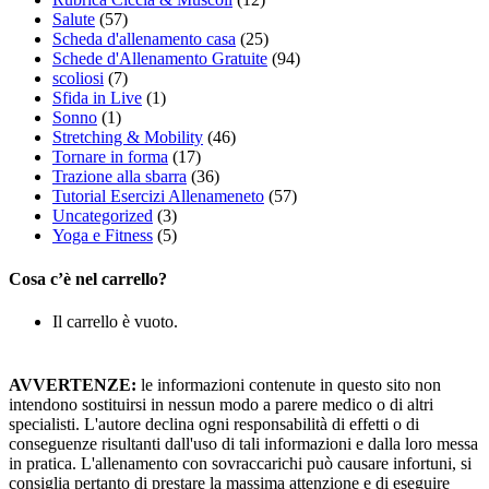
Salute
(57)
Scheda d'allenamento casa
(25)
Schede d'Allenamento Gratuite
(94)
scoliosi
(7)
Sfida in Live
(1)
Sonno
(1)
Stretching & Mobility
(46)
Tornare in forma
(17)
Trazione alla sbarra
(36)
Tutorial Esercizi Allenameneto
(57)
Uncategorized
(3)
Yoga e Fitness
(5)
Cosa c’è nel carrello?
Il carrello è vuoto.
AVVERTENZE:
le informazioni contenute in questo sito non
intendono sostituirsi in nessun modo a parere medico o di altri
specialisti. L'autore declina ogni responsabilità di effetti o di
conseguenze risultanti dall'uso di tali informazioni e dalla loro messa
in pratica. L'allenamento con sovraccarichi può causare infortuni, si
consiglia pertanto di prestare la massima attenzione e di eseguire