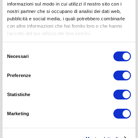
informazioni sul modo in cui utilizzi il nostro sito con i
X
nostri partner che si occupano di analisi dei dati web,
Facebook
pubblicità e social media, i quali potrebbero combinarle
con altre informazioni che hai fornito loro o che hanno
Allenamenti in Diretta
raccolto dal tuo utilizzo dei loro servizi.
allenamento live
ADD COMMENT
Selezione
Necessari
del
Commento
*
consenso
Preferenze
Statistiche
Nome
*
Marketing
Email
*
Sito web