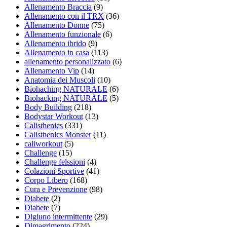
Allenamento Braccia
(9)
Allenamento con il TRX
(36)
Allenamento Donne
(75)
Allenamento funzionale
(6)
Allenamento ibrido
(9)
Allenamento in casa
(113)
allenamento personalizzato
(6)
Allenamento Vip
(14)
Anatomia dei Muscoli
(10)
Biohaching NATURALE
(6)
Biohacking NATURALE
(5)
Body Building
(218)
Bodystar Workout
(13)
Calisthenics
(331)
Calisthenics Monster
(11)
caliworkout
(5)
Challenge
(15)
Challenge felssioni
(4)
Colazioni Sportive
(41)
Corpo Libero
(168)
Cura e Prevenzione
(98)
Diabete
(2)
Diabete
(7)
Digiuno intermittente
(29)
Dimagrimento
(224)