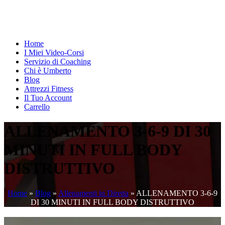
Home
I Miei Video-Corsi
Servizio di Coaching
Chi è Umberto
Blog
Attrezzi Fitness
Il Tuo Account
Carrello
ALLENAMENTO 3-6-9 DI 30
MINUTI IN FULL BODY
DISTRUTTIVO
Home
»
Blog
»
Allenamenti in Diretta
»
ALLENAMENTO 3-6-9
DI 30 MINUTI IN FULL BODY DISTRUTTIVO