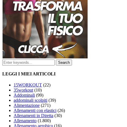
LEGGI I MIEI ARTICOLI
15WORKOUT
(22)
35workout
(10)
Addominali
(99)
addominali scolpiti
(39)
Alimentazione
(271)
Allenamenti con elastici
(26)
Allenamenti in Diretta
(30)
Allenamento
(1.800)
Allenamento aerobico
(16)