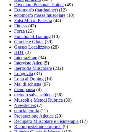
Diventare Personal Trainer
(49)
Ectomorfo (hardgainer)
(12)
ectomorfo massa muscolare
(10)
Falsi Miti in Palestra
(44)
Fitness
(47)
Forza
(25)
Functional Training
(10)
Gambe e Glutei
(39)
Grasso Localizzato
(28)
HDT
(2)
Integrazione
(34)
Interviste Atleti
(5)
Ipertrofia Muscolare
(232)
Longevità
(31)
Lotta al Doping
(14)
Mal di schiena
(97)
menopausa
(4)
metodo salva schiena
(36)
Muscoli e Metodi Rubrica
(30)
Newsletters
(7)
pancia gonfia
(11)
Preparazione Atletica
(29)
Recupero Muscolare e Fisioterapia
(17)
Ricomposizione corporea
(9)
Rubrica Ciccia & Muscoli
(12)