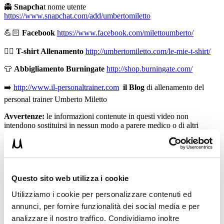
👻
Snapcha
t nome utente
https://www.snapchat.com/add/umbertomiletto
💪🏻
Facebook
https://www.facebook.com/milettoumberto/
🏋🏻
T-shirt Allenamento
http://umbertomiletto.com/le-mie-t-shirt/
👕
Abbigliamento Burningate
http://shop.burningate.com/
➡️
http://www.il-personaltrainer.com
il Blog
di allenamento del
personal trainer Umberto Miletto
Avvertenze:
le informazioni contenute in questi video non
intendono sostituirsi in nessun modo a parere medico o di altri
specialisti. L’autore declina ogni responsabilità di effetti o di
conseguenze risultanti dall’uso di tali informazioni e dalla loro messa
in pratica. L’allenamento con sovraccarichi, a corpo libero, con i
kettlebell, con il trx, e con altri attrezzi può causare infortuni, si
consiglia pertanto di prestare la massima attenzione e di eseguire
Questo sito web utilizza i cookie
esercizi e metodologie adatte al proprio livello di forma. Consultare
il proprio medico di fiducia prima di intraprendere qualsiasi forma di
Utilizziamo i cookie per personalizzare contenuti ed
attività fisica o regime alimentare.
annunci, per fornire funzionalità dei social media e per
Condividi:
analizzare il nostro traffico. Condividiamo inoltre