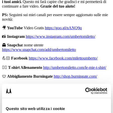
i tuoi amici.
Questo mi farà capire che gradisci e mi permetterà di
continuare a fare video.
Grazie del tuo aiuto!
PS:
Seguimi sui miei canali per essere sempre aggiornato sulle mie
novità:
🎥
YouTube
Video Gratis
https://goo.gl/nANQ9q
📸
Instagram
https://www.instagram.com/umbertomiletto/
👻
Snapcha
t nome utente
https://www.snapchat.com/add/umbertomiletto
💪🏻
Facebook
https://www.facebook.com/milettoumberto/
🏋🏻
T-shirt Allenamento
http://umbertomiletto.com/le-mie-t-shirt/
👕
Abbigliamento Burningate
http://shop.burningate.com/
➡️
http://www.il-personaltrainer.com
il Blog
di allenamento del
personal trainer Umberto Miletto
Avvertenze:
le informazioni contenute in questi video non
intendono sostituirsi in nessun modo a parere medico o di altri
Questo sito web utilizza i cookie
specialisti. L’autore declina ogni responsabilità di effetti o di