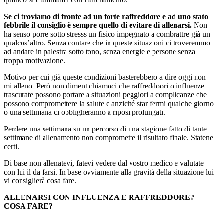
Se ci troviamo di fronte ad un forte raffreddore e ad uno stato
febbrile il consiglio è sempre quello di evitare di allenarsi.
Non
ha senso porre sotto stresss un fisico impegnato a combrattre già un
qualcos’altro. Senza contare che in queste situazioni ci troveremmo
ad andare in palestra sotto tono, senza energie e persone senza
troppa motivazione.
Motivo per cui già queste condizioni basterebbero a dire oggi non
mi alleno. Però non dimentichiamoci che raffreddoori o influenze
trascurate possono portare a situazioni peggiori a complicanze che
possono compromettere la salute e anziché star fermi qualche giorno
o una settimana ci obbligheranno a riposi prolungati.
Perdere una settimana su un percorso di una stagione fatto di tante
settimane di allenamento non compromette il risultato finale. Statene
certi.
Di base non allenatevi, fatevi vedere dal vostro medico e valutate
con lui il da farsi. In base ovviamente alla gravità della situazione lui
vi consiglierà cosa fare.
ALLENARSI CON INFLUENZA E RAFFREDDORE?
COSA FARE?