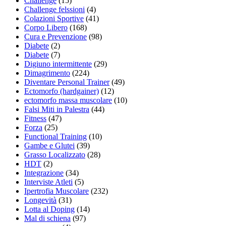
Challenge
(15)
Challenge felssioni
(4)
Colazioni Sportive
(41)
Corpo Libero
(168)
Cura e Prevenzione
(98)
Diabete
(2)
Diabete
(7)
Digiuno intermittente
(29)
Dimagrimento
(224)
Diventare Personal Trainer
(49)
Ectomorfo (hardgainer)
(12)
ectomorfo massa muscolare
(10)
Falsi Miti in Palestra
(44)
Fitness
(47)
Forza
(25)
Functional Training
(10)
Gambe e Glutei
(39)
Grasso Localizzato
(28)
HDT
(2)
Integrazione
(34)
Interviste Atleti
(5)
Ipertrofia Muscolare
(232)
Longevità
(31)
Lotta al Doping
(14)
Mal di schiena
(97)