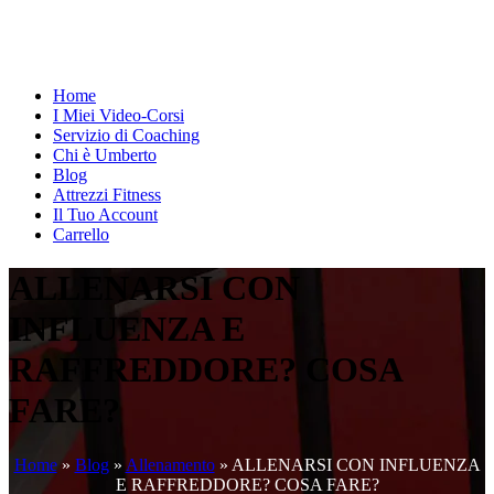
Home
I Miei Video-Corsi
Servizio di Coaching
Chi è Umberto
Blog
Attrezzi Fitness
Il Tuo Account
Carrello
ALLENARSI CON
INFLUENZA E
RAFFREDDORE? COSA
FARE?
Home
»
Blog
»
Allenamento
»
ALLENARSI CON INFLUENZA
E RAFFREDDORE? COSA FARE?