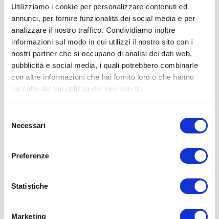
conseguenze risultanti dall’uso di tali informazioni e dalla loro messa
Utilizziamo i cookie per personalizzare contenuti ed
in pratica. L’allenamento con sovraccarichi, a corpo libero, con i
annunci, per fornire funzionalità dei social media e per
kettlebell, con il trx, e con altri attrezzi può causare infortuni, si
consiglia pertanto di prestare la massima attenzione e di eseguire
analizzare il nostro traffico. Condividiamo inoltre
esercizi e metodologie adatte al proprio livello di forma. Consultare
informazioni sul modo in cui utilizzi il nostro sito con i
il proprio medico di fiducia prima di intraprendere qualsiasi forma di
nostri partner che si occupano di analisi dei dati web,
attività fisica o regime alimentare.
pubblicità e social media, i quali potrebbero combinarle
Condividi:
con altre informazioni che hai fornito loro o che hanno
raccolto dal tuo utilizzo dei loro servizi.
X
Facebook
Selezione
Necessari
Allenamento
del
consenso
ADD COMMENT
Preferenze
Commento
*
Statistiche
Marketing