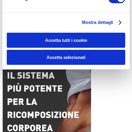
Nome
*
Mostra dettagli
Email
*
Sito web
Accetta tutti i cookie
Accetta selezionati
15WORKOUT SCARICA ORA