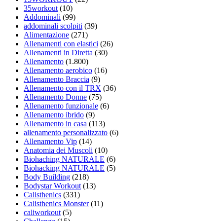
35workout
(10)
Addominali
(99)
addominali scolpiti
(39)
Alimentazione
(271)
Allenamenti con elastici
(26)
Allenamenti in Diretta
(30)
Allenamento
(1.800)
Allenamento aerobico
(16)
Allenamento Braccia
(9)
Allenamento con il TRX
(36)
Allenamento Donne
(75)
Allenamento funzionale
(6)
Allenamento ibrido
(9)
Allenamento in casa
(113)
allenamento personalizzato
(6)
Allenamento Vip
(14)
Anatomia dei Muscoli
(10)
Biohaching NATURALE
(6)
Biohacking NATURALE
(5)
Body Building
(218)
Bodystar Workout
(13)
Calisthenics
(331)
Calisthenics Monster
(11)
caliworkout
(5)