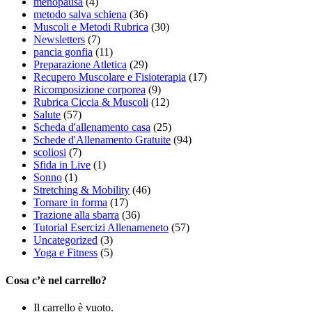
menopausa
(4)
metodo salva schiena
(36)
Muscoli e Metodi Rubrica
(30)
Newsletters
(7)
pancia gonfia
(11)
Preparazione Atletica
(29)
Recupero Muscolare e Fisioterapia
(17)
Ricomposizione corporea
(9)
Rubrica Ciccia & Muscoli
(12)
Salute
(57)
Scheda d'allenamento casa
(25)
Schede d'Allenamento Gratuite
(94)
scoliosi
(7)
Sfida in Live
(1)
Sonno
(1)
Stretching & Mobility
(46)
Tornare in forma
(17)
Trazione alla sbarra
(36)
Tutorial Esercizi Allenameneto
(57)
Uncategorized
(3)
Yoga e Fitness
(5)
Cosa c’è nel carrello?
Il carrello è vuoto.